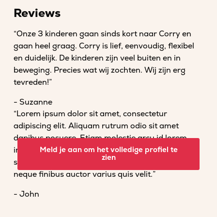
Reviews
“Onze 3 kinderen gaan sinds kort naar Corry en
gaan heel graag. Corry is lief, eenvoudig, flexibel
en duidelijk. De kinderen zijn veel buiten en in
beweging. Precies wat wij zochten. Wij zijn erg
tevreden!”
- Suzanne
“Lorem ipsum dolor sit amet, consectetur
adipiscing elit. Aliquam rutrum odio sit amet
dapibus posuere. Etiam molestie arcu id lorem
imperdiet convallis. Fusce venenatis nisl nec dolor
Meld je aan om het volledige profiel te
zien
scelerisque tempor. Vestibulum et magna vel
neque finibus auctor varius quis velit.”
- John