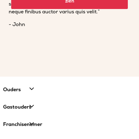
zien
scelerisque tempor. Vestibulum et magna vel
neque finibus auctor varius quis velit.”
- John
Ouders
Gastouders
Franchisenemer