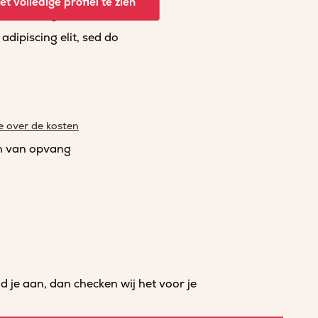
t volledige profiel te zien
dipiscing elit, sed do
dipiscing elit, sed do
e over de kosten
n van opvang
je aan, dan checken wij het voor je