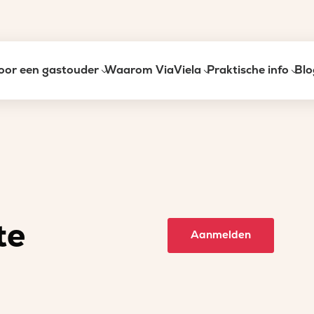
oor een gastouder
Waarom ViaViela
Praktische info
Blo
te
Aanmelden