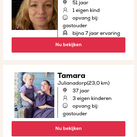
51 jaar
1 eigen kind
opvang bij:
gastouder
bijna 7 jaar ervaring
Nu bekijken
Tamara
Julianadorp
(23,0 km)
37 jaar
3 eigen kinderen
opvang bij:
gastouder
Nu bekijken