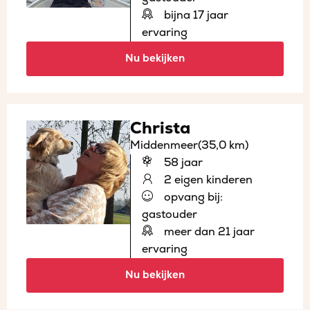
bijna 17 jaar
ervaring
Nu bekijken
Christa
Middenmeer
(35,0 km)
58 jaar
2 eigen kinderen
opvang bij:
gastouder
meer dan 21 jaar
ervaring
Nu bekijken