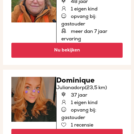
48 jaar
1 eigen kind
opvang bij:
gastouder
meer dan 7 jaar
ervaring
Nu bekijken
Dominique
Julianadorp
(23,5 km)
37 jaar
1 eigen kind
opvang bij:
gastouder
1 recensie