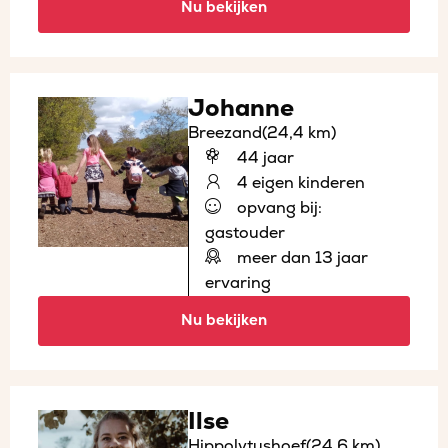
Nu bekijken
Johanne
Breezand
(24,4 km)
44 jaar
4 eigen kinderen
opvang bij:
gastouder
meer dan 13 jaar
ervaring
Nu bekijken
Ilse
Hippolytushoef
(24,6 km)