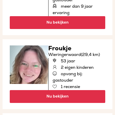
meer dan 9 jaar
ervaring
Nu bekijken
Froukje
Wieringerwaard
(29,4 km)
53 jaar
2 eigen kinderen
opvang bij:
gastouder
1 recensie
Nu bekijken