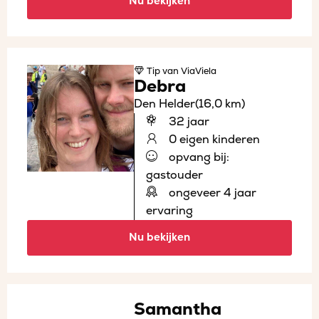
Nu bekijken
Tip
van ViaViela
Debra
Den Helder
(16,0 km)
32 jaar
0 eigen kinderen
opvang bij:
gastouder
ongeveer 4 jaar
ervaring
Nu bekijken
Samantha