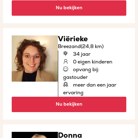
Nu bekijken
Viërieke
Breezand
(24,8 km)
34 jaar
0 eigen kinderen
opvang bij:
gastouder
meer dan een jaar
ervaring
Nu bekijken
Donna