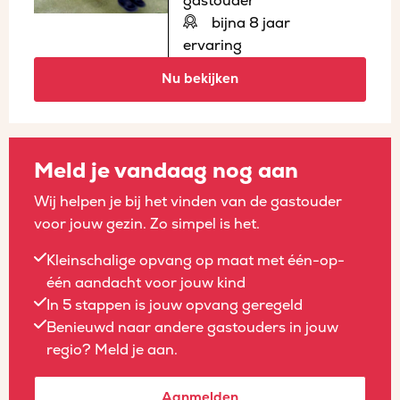
gastouder
bijna 8 jaar
ervaring
Nu bekijken
Meld je vandaag nog aan
Wij helpen je bij het vinden van de gastouder
voor jouw gezin. Zo simpel is het.
Kleinschalige opvang op maat met één-op-
één aandacht voor jouw kind
In 5 stappen is jouw opvang geregeld
Benieuwd naar andere gastouders in jouw
regio? Meld je aan.
Aanmelden