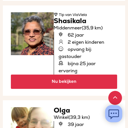
Tip
van ViaViela
Shasikala
Middenmeer
(35,9 km)
62 jaar
2 eigen kinderen
opvang bij:
gastouder
bijna 25 jaar
ervaring
Nu bekijken
Olga
Winkel
(39,3 km)
39 jaar