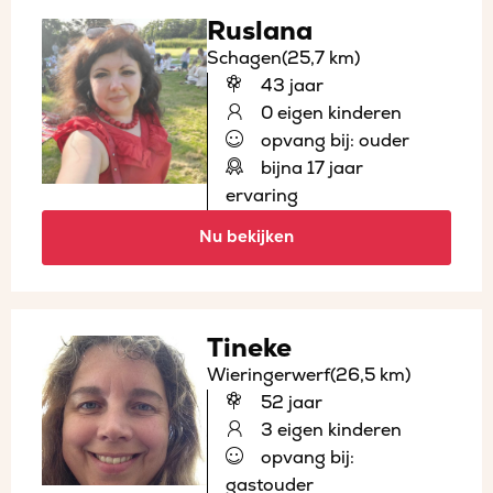
Ruslana
Schagen
(25,7 km)
43 jaar
0 eigen kinderen
opvang bij: ouder
bijna 17 jaar
ervaring
Nu bekijken
Tineke
Wieringerwerf
(26,5 km)
52 jaar
3 eigen kinderen
opvang bij:
gastouder