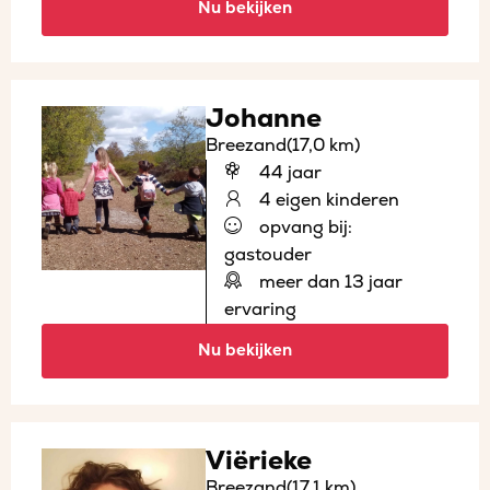
Nu bekijken
Johanne
Breezand
(17,0 km)
44 jaar
4 eigen kinderen
opvang bij:
gastouder
meer dan 13 jaar
ervaring
Nu bekijken
Viërieke
Breezand
(17,1 km)