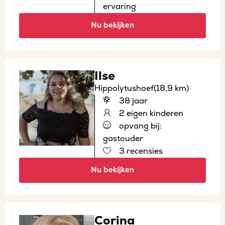
ervaring
Nu bekijken
Ilse
Hippolytushoef
(18,9 km)
38 jaar
2 eigen kinderen
opvang bij:
gastouder
3 recensies
Nu bekijken
Corina