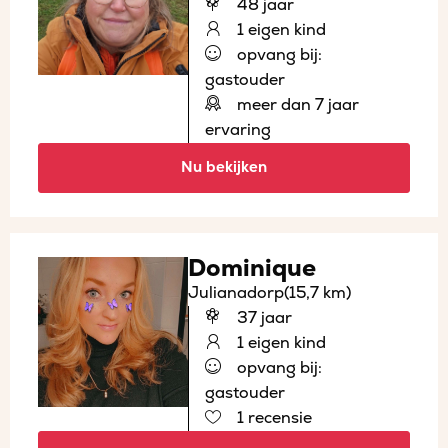
48 jaar
1 eigen kind
opvang bij:
gastouder
meer dan 7 jaar
ervaring
Nu bekijken
Dominique
Julianadorp
(15,7 km)
37 jaar
1 eigen kind
opvang bij:
gastouder
1 recensie