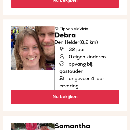
Nu bekijken
Tip
van ViaViela
Debra
Den Helder
(8,2 km)
32 jaar
0 eigen kinderen
opvang bij:
gastouder
ongeveer 4 jaar
ervaring
Nu bekijken
Samantha