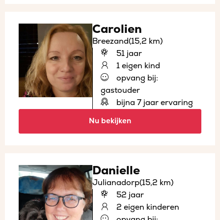
Carolien
Breezand
(15,2 km)
51 jaar
1 eigen kind
opvang bij:
gastouder
bijna 7 jaar ervaring
Nu bekijken
Danielle
Julianadorp
(15,2 km)
52 jaar
2 eigen kinderen
opvang bij: