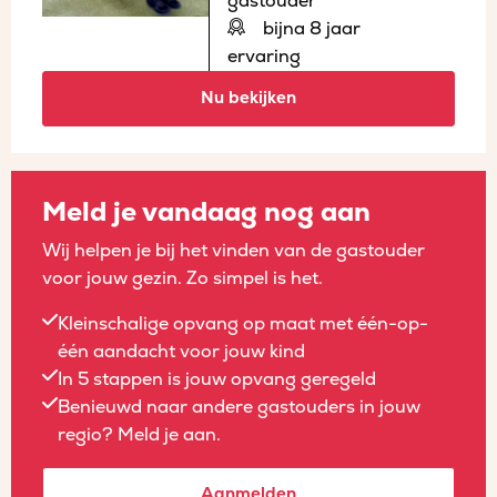
gastouder
bijna 8 jaar
ervaring
Nu bekijken
Meld je vandaag nog aan
Wij helpen je bij het vinden van de gastouder
voor jouw gezin. Zo simpel is het.
Kleinschalige opvang op maat met één-op-
één aandacht voor jouw kind
In 5 stappen is jouw opvang geregeld
Benieuwd naar andere gastouders in jouw
regio? Meld je aan.
Aanmelden