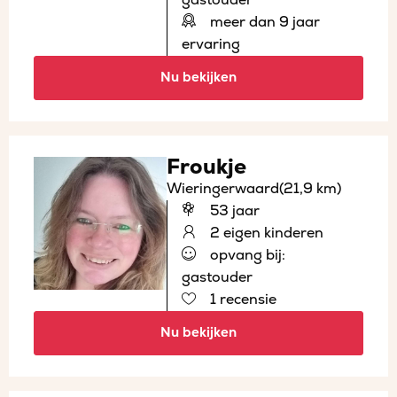
meer dan 9 jaar
ervaring
Nu bekijken
Froukje
Wieringerwaard
(21,9 km)
53 jaar
2 eigen kinderen
opvang bij:
gastouder
1 recensie
Nu bekijken