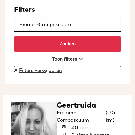
Filters
Zoeken
Toon filters
Filters verwijderen
Geertruida
Emmer-
(0,5
Compascuum
km)
40 jaar