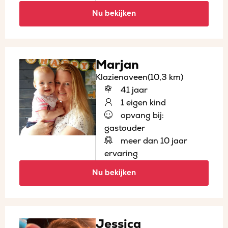
Nu bekijken
Marjan
Klazienaveen
(10,3 km)
41 jaar
1 eigen kind
opvang bij:
gastouder
meer dan 10 jaar
ervaring
Nu bekijken
Jessica