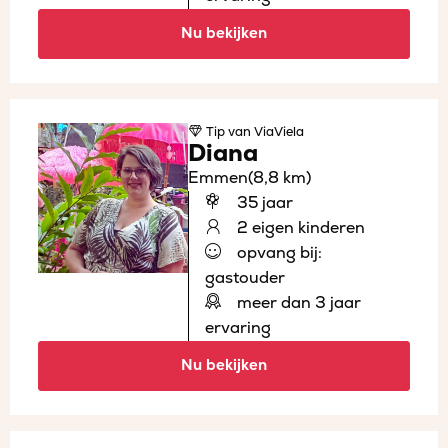
Nu bekijken
Tip
van ViaViela
Diana
Emmen
(8,8 km)
35 jaar
2 eigen kinderen
opvang bij:
gastouder
meer dan 3 jaar
ervaring
Nu bekijken