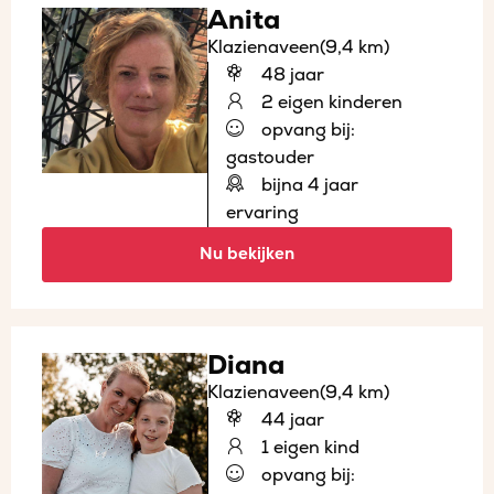
Anita
Klazienaveen
(9,4 km)
48 jaar
2 eigen kinderen
opvang bij:
gastouder
bijna 4 jaar
ervaring
Nu bekijken
Diana
Klazienaveen
(9,4 km)
44 jaar
1 eigen kind
opvang bij: