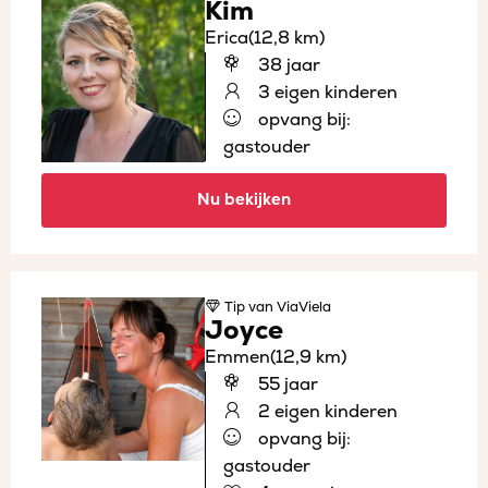
Kim
Erica
(12,8 km)
38 jaar
3 eigen kinderen
opvang bij:
gastouder
Nu bekijken
Tip
van ViaViela
Joyce
Emmen
(12,9 km)
55 jaar
2 eigen kinderen
opvang bij:
gastouder