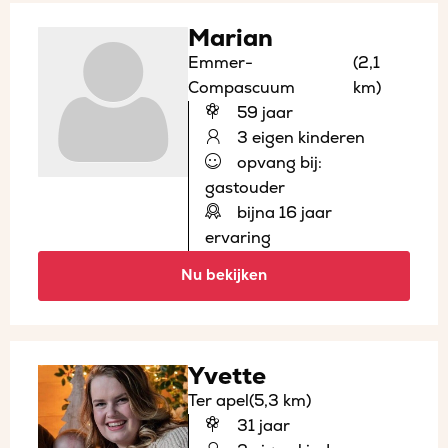
Marian
Emmer-
(2,1
Compascuum
km)
59 jaar
3 eigen kinderen
opvang bij:
gastouder
bijna 16 jaar
ervaring
Nu bekijken
Yvette
Ter apel
(5,3 km)
31 jaar