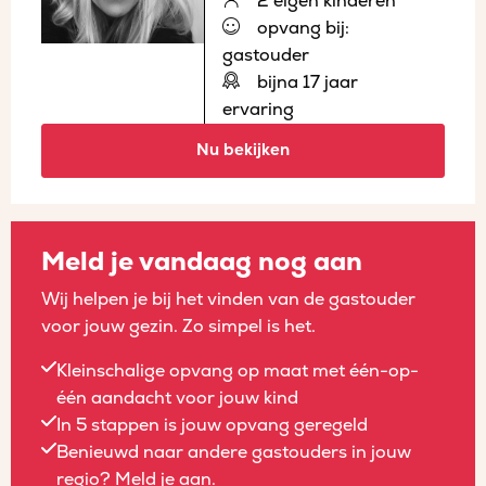
2 eigen kinderen
opvang bij:
gastouder
bijna 17 jaar
ervaring
Nu bekijken
Meld je vandaag nog aan
Wij helpen je bij het vinden van de gastouder
voor jouw gezin. Zo simpel is het.
Kleinschalige opvang op maat met één-op-
één aandacht voor jouw kind
In 5 stappen is jouw opvang geregeld
Benieuwd naar andere gastouders in jouw
regio? Meld je aan.