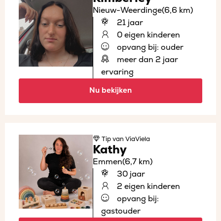
Nieuw-Weerdinge
(6,6 km)
21 jaar
0 eigen kinderen
opvang bij: ouder
meer dan 2 jaar
ervaring
Nu bekijken
Tip
van ViaViela
Kathy
Emmen
(6,7 km)
30 jaar
2 eigen kinderen
opvang bij:
gastouder