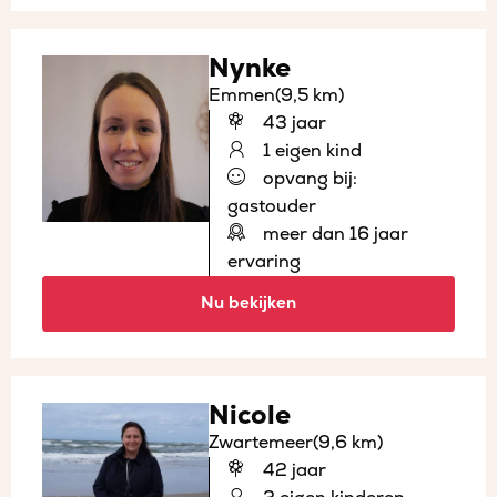
Nynke
Emmen
(9,5 km)
43 jaar
1 eigen kind
opvang bij:
gastouder
meer dan 16 jaar
ervaring
Nu bekijken
Nicole
Zwartemeer
(9,6 km)
42 jaar