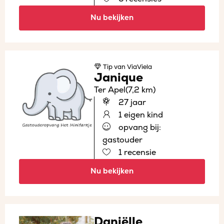
Nu bekijken
Tip
van ViaViela
Janique
Ter Apel
(7,2 km)
27 jaar
1 eigen kind
opvang bij:
gastouder
1 recensie
Nu bekijken
Daniëlle