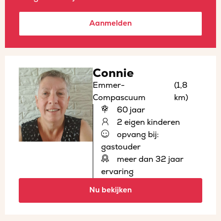
Aanmelden
Connie
Emmer-
(1,8
Compascuum
km)
60 jaar
2 eigen kinderen
opvang bij:
gastouder
meer dan 32 jaar
ervaring
Nu bekijken