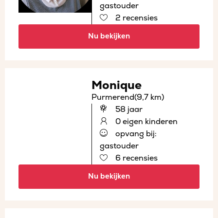
gastouder
2 recensies
Nu bekijken
Monique
Purmerend
(9,7 km)
58 jaar
0 eigen kinderen
opvang bij:
gastouder
6 recensies
Nu bekijken