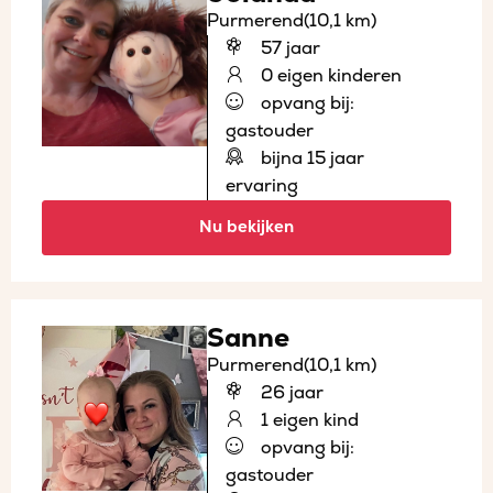
Purmerend
(10,1 km)
57 jaar
0 eigen kinderen
opvang bij:
gastouder
bijna 15 jaar
ervaring
Nu bekijken
Sanne
Purmerend
(10,1 km)
26 jaar
1 eigen kind
opvang bij:
gastouder