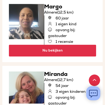
Margo
Almere
(12,5 km)
60 jaar
1 eigen kind
opvang bij:
gastouder
1 recensie
Nu bekijken
Miranda
Almere
(12,7 km)
54 jaar
3 eigen kinderen
opvang bij:
gastouder