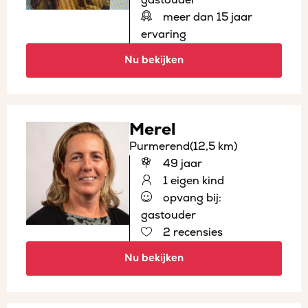
meer dan 15 jaar
ervaring
Nu bekijken
Merel
Purmerend
(12,5 km)
49 jaar
1 eigen kind
opvang bij:
gastouder
2 recensies
Nu bekijken