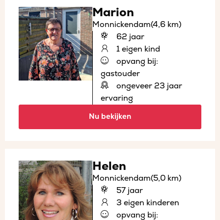
Marion
Monnickendam
(4,6 km)
62 jaar
1 eigen kind
opvang bij:
gastouder
ongeveer 23 jaar
ervaring
Nu bekijken
Helen
Monnickendam
(5,0 km)
57 jaar
3 eigen kinderen
opvang bij: