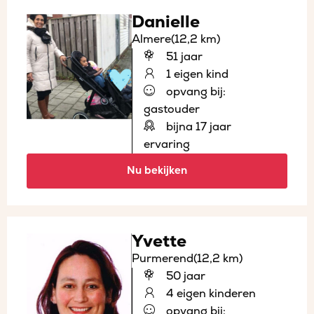
Danielle
Almere
(12,2 km)
51 jaar
1 eigen kind
opvang bij:
gastouder
bijna 17 jaar
ervaring
Nu bekijken
Yvette
Purmerend
(12,2 km)
50 jaar
4 eigen kinderen
opvang bij: