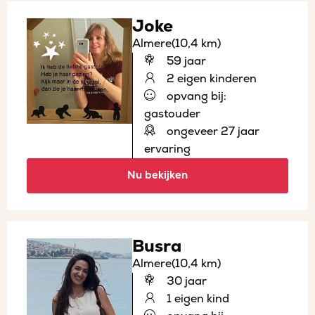
Joke
Almere
(10,4 km)
59 jaar
2 eigen kinderen
opvang bij:
gastouder
ongeveer 27 jaar
ervaring
Nu bekijken
Busra
Almere
(10,4 km)
30 jaar
1 eigen kind