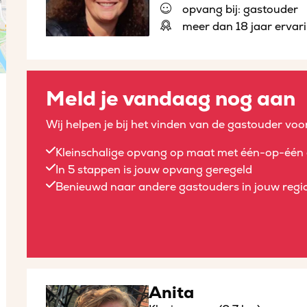
opvang bij: gastouder
meer dan 18 jaar ervar
Meld je vandaag nog aan
Wij helpen je bij het vinden van de gastouder voor
Kleinschalige opvang op maat met één-op-één 
In 5 stappen is jouw opvang geregeld
Benieuwd naar andere gastouders in jouw regio
Anita