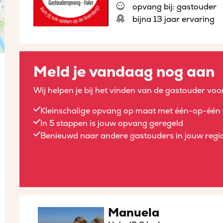
opvang bij: gastouder
bijna 13 jaar ervaring
Meld je vandaag nog aan
Wij helpen je bij het vinden van de gastouder voor
Kleinschalige opvang op maat met één-op-één 
In 5 stappen is jouw opvang geregeld
Benieuwd naar andere gastouders in jouw regio
Manuela