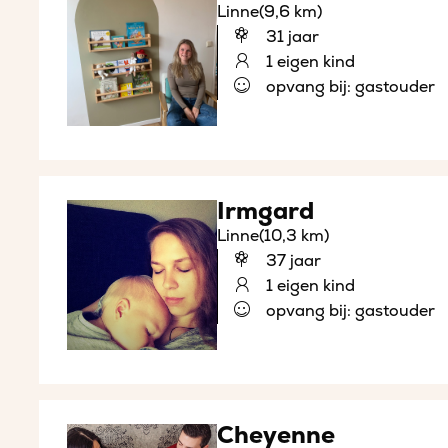
Linne
(9,6 km)
31 jaar
1 eigen kind
opvang bij: gastouder
Irmgard
Linne
(10,3 km)
37 jaar
1 eigen kind
opvang bij: gastouder
Cheyenne