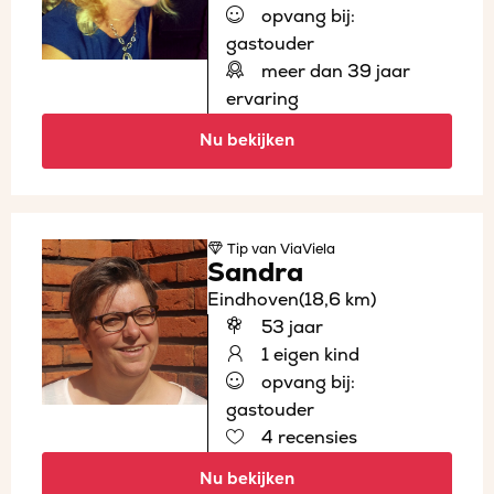
opvang bij:
gastouder
meer dan 39 jaar
ervaring
Nu bekijken
Tip
van ViaViela
Sandra
Eindhoven
(18,6 km)
53 jaar
1 eigen kind
opvang bij:
gastouder
4 recensies
Nu bekijken