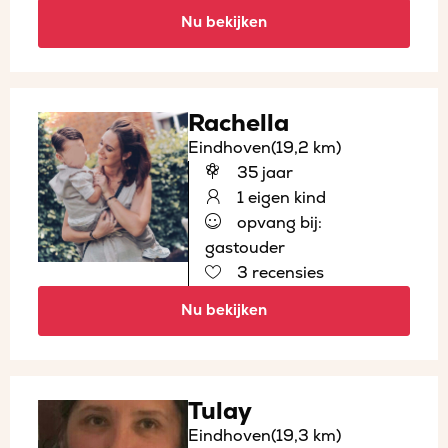
Nu bekijken
Rachella
Eindhoven
(19,2 km)
35 jaar
1 eigen kind
opvang bij:
gastouder
3 recensies
Nu bekijken
Tulay
Eindhoven
(19,3 km)