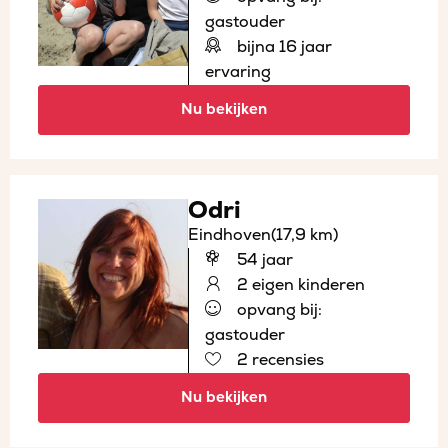
gastouder
bijna 16 jaar
ervaring
Nu bekijken
Odri
Eindhoven
(17,9 km)
54 jaar
2 eigen kinderen
opvang bij:
gastouder
2 recensies
Nu bekijken