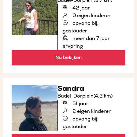
Budel-Dorplein
(3,7 km)
42 jaar
0 eigen kinderen
opvang bij:
gastouder
meer dan 7 jaar
ervaring
Nu bekijken
Sandra
Budel-Dorplein
(4,2 km)
51 jaar
2 eigen kinderen
opvang bij:
gastouder