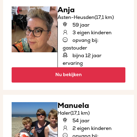
Anja
Asten-Heusden
(17,1 km)
59 jaar
3 eigen kinderen
opvang bij:
gastouder
bijna 12 jaar
ervaring
Nu bekijken
Manuela
Haler
(17,1 km)
54 jaar
2 eigen kinderen
opvang bij: