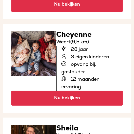
Nu bekijken
Cheyenne
Weert
(9,5 km)
28 jaar
3 eigen kinderen
opvang bij:
gastouder
12 maanden
ervaring
Nu bekijken
Sheila