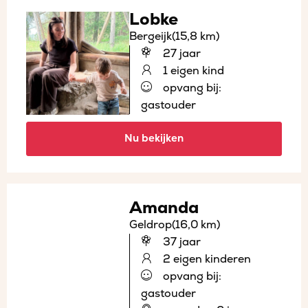
Lobke
Bergeijk
(15,8 km)
27 jaar
1 eigen kind
opvang bij:
gastouder
Nu bekijken
Amanda
Geldrop
(16,0 km)
37 jaar
2 eigen kinderen
opvang bij:
gastouder