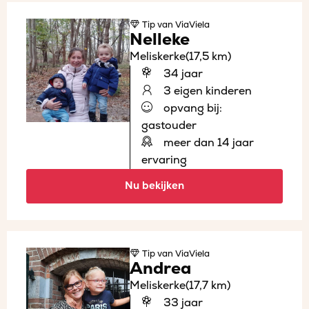
Tip
van ViaViela
Nelleke
Meliskerke
(17,5 km)
34 jaar
3 eigen kinderen
opvang bij:
gastouder
meer dan 14 jaar
ervaring
Nu bekijken
Tip
van ViaViela
Andrea
Meliskerke
(17,7 km)
33 jaar