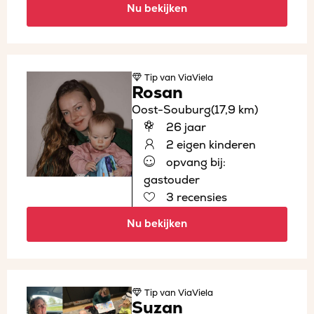
Nu bekijken
Tip
van ViaViela
Rosan
Oost-Souburg
(17,9 km)
26 jaar
2 eigen kinderen
opvang bij:
gastouder
3 recensies
Nu bekijken
Tip
van ViaViela
Suzan