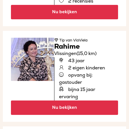
2 recensies
Nu bekijken
Tip
van ViaViela
Rahime
Vlissingen
(15,0 km)
43 jaar
2 eigen kinderen
opvang bij:
gastouder
bijna 15 jaar
ervaring
Nu bekijken