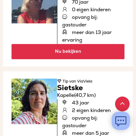
70 jaar
0 eigen kinderen
opvang bij:
gastouder
meer dan 13 jaar
ervaring
Nu bekijken
Tip
van ViaViela
Sietske
Kapelle
(40,7 km)
43 jaar
2 eigen kinderen
opvang bij:
gastouder
meer dan 5 jaar