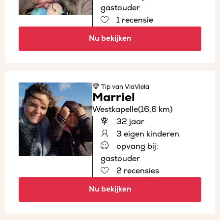
gastouder
1 recensie
Nu bekijken
Tip
van ViaViela
Marriel
Westkapelle
(16,6 km)
32 jaar
3 eigen kinderen
opvang bij:
gastouder
2 recensies
Nu bekijken