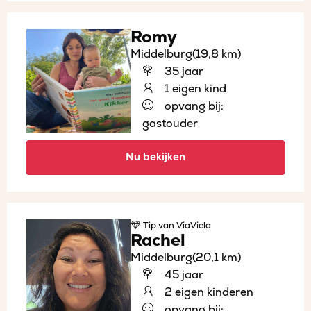
Romy
Middelburg
(19,8 km)
35 jaar
1 eigen kind
opvang bij:
gastouder
Nu bekijken
Tip
van ViaViela
Rachel
Middelburg
(20,1 km)
45 jaar
2 eigen kinderen
opvang bij: