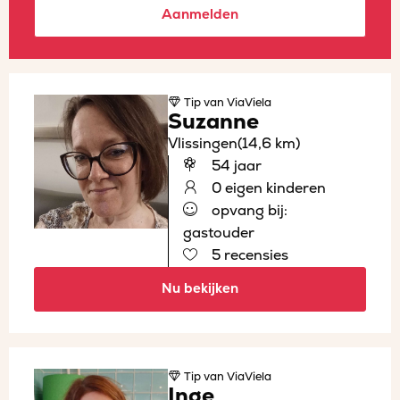
Aanmelden
Tip
van ViaViela
Suzanne
Vlissingen
(14,6 km)
54 jaar
0 eigen kinderen
opvang bij:
gastouder
5 recensies
Nu bekijken
Tip
van ViaViela
Inge