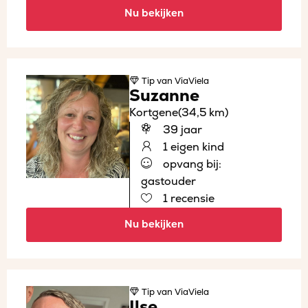
Nu bekijken
Tip
van ViaViela
Suzanne
Kortgene
(34,5 km)
39 jaar
1 eigen kind
opvang bij:
gastouder
1 recensie
Nu bekijken
Tip
van ViaViela
Ilse