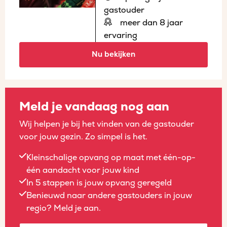
gastouder
meer dan 8 jaar
ervaring
Nu bekijken
Meld je vandaag nog aan
Wij helpen je bij het vinden van de gastouder
voor jouw gezin. Zo simpel is het.
Kleinschalige opvang op maat met één-op-
één aandacht voor jouw kind
In 5 stappen is jouw opvang geregeld
Benieuwd naar andere gastouders in jouw
regio? Meld je aan.