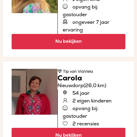
opvang bij:
gastouder
ongeveer 7 jaar
ervaring
Nu bekijken
Tip
van ViaViela
Carola
Nieuwdorp
(26,0 km)
54 jaar
2 eigen kinderen
opvang bij:
gastouder
2 recensies
Nu bekijken