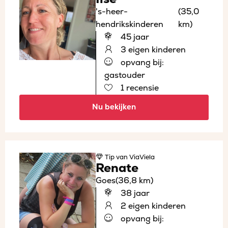
's-heer-
(35,0
hendrikskinderen
km)
45 jaar
3 eigen kinderen
opvang bij:
gastouder
1 recensie
Nu bekijken
Tip
van ViaViela
Renate
Goes
(36,8 km)
38 jaar
2 eigen kinderen
opvang bij: