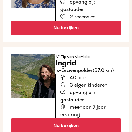
opvang bij:
gastouder
2 recensies
Nu bekijken
Tip
van ViaViela
Ingrid
's-Gravenpolder
(37,0 km)
40 jaar
3 eigen kinderen
opvang bij:
gastouder
meer dan 7 jaar
ervaring
Nu bekijken