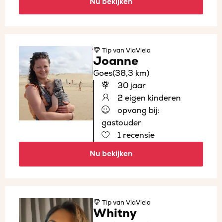
Nu bekijken
Tip
van ViaViela
Joanne
Goes
(38,3 km)
30 jaar
2 eigen kinderen
opvang bij:
gastouder
1 recensie
Nu bekijken
Tip
van ViaViela
Whitny