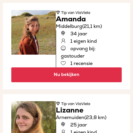
Tip
van ViaViela
Amanda
Middelburg
(21,1 km)
34 jaar
1 eigen kind
opvang bij:
gastouder
1 recensie
Nu bekijken
Tip
van ViaViela
Lizanne
Arnemuiden
(23,8 km)
25 jaar
1 eigen kind