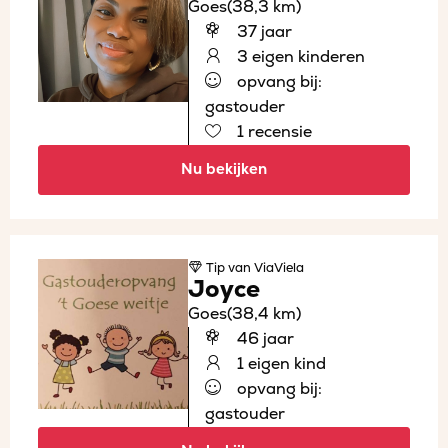
Goes
(38,3 km)
37 jaar
3 eigen kinderen
opvang bij:
gastouder
1 recensie
Nu bekijken
Tip
van ViaViela
Joyce
Goes
(38,4 km)
46 jaar
1 eigen kind
opvang bij:
gastouder