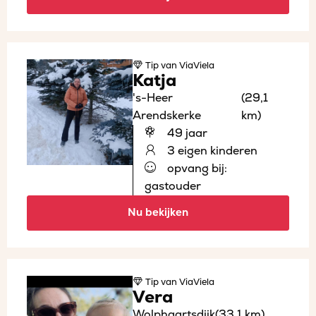
Tip
van ViaViela
Katja
's-Heer
(29,1
Arendskerke
km)
49 jaar
3 eigen kinderen
opvang bij:
gastouder
Nu bekijken
Tip
van ViaViela
Vera
Wolphaartsdijk
(33,1 km)