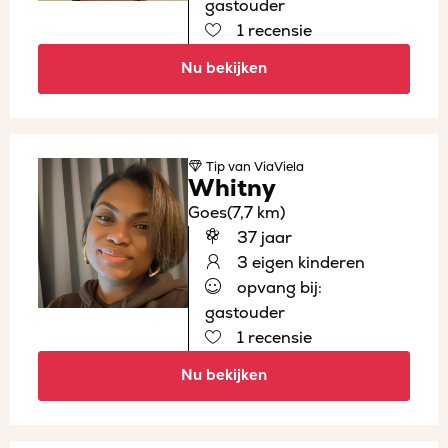
gastouder
1 recensie
Nu bekijken
Tip
van ViaViela
Whitny
Goes
(7,7 km)
37 jaar
3 eigen kinderen
opvang bij:
gastouder
1 recensie
Nu bekijken