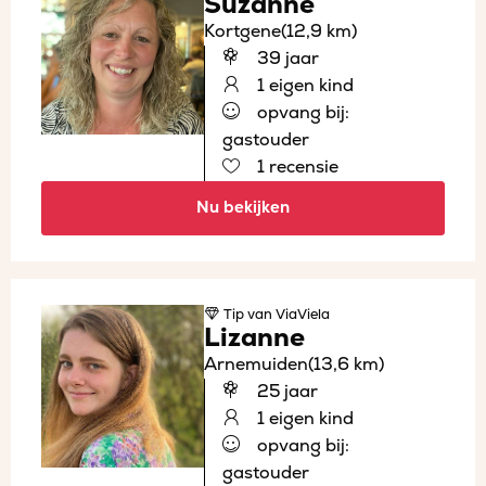
Suzanne
Kortgene
(12,9 km)
39 jaar
1 eigen kind
opvang bij:
gastouder
1 recensie
Nu bekijken
Tip
van ViaViela
Lizanne
Arnemuiden
(13,6 km)
25 jaar
1 eigen kind
opvang bij:
gastouder