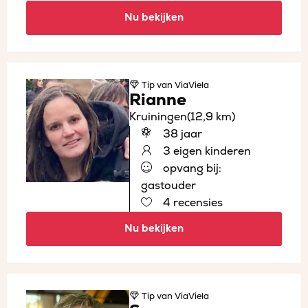
Nu bekijken
Tip
van ViaViela
Rianne
Kruiningen
(12,9 km)
38 jaar
3 eigen kinderen
opvang bij:
gastouder
4 recensies
Nu bekijken
Tip
van ViaViela