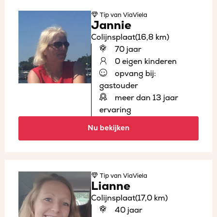
Tip
van ViaViela
Jannie
Colijnsplaat
(16,8 km)
70 jaar
0 eigen kinderen
opvang bij:
gastouder
meer dan 13 jaar
ervaring
Nu bekijken
Tip
van ViaViela
Lianne
Colijnsplaat
(17,0 km)
40 jaar