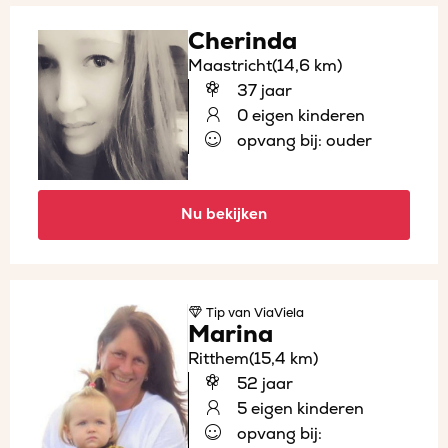
Cherinda
Maastricht
(14,6 km)
37 jaar
0 eigen kinderen
opvang bij: ouder
Nu bekijken
Tip
van ViaViela
Marina
Ritthem
(15,4 km)
52 jaar
5 eigen kinderen
opvang bij: