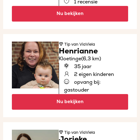
1 recensie
Nu bekijken
Tip
van ViaViela
Henrianne
Kloetinge
(6,3 km)
35 jaar
2 eigen kinderen
opvang bij:
gastouder
Nu bekijken
Tip
van ViaViela
Jorieke