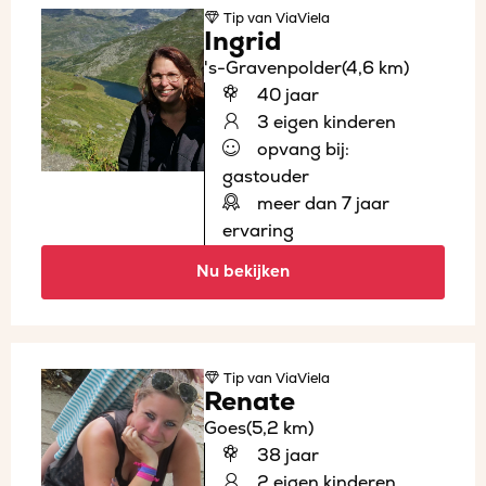
Tip
van ViaViela
Ingrid
's-Gravenpolder
(4,6 km)
40 jaar
3 eigen kinderen
opvang bij:
gastouder
meer dan 7 jaar
ervaring
Nu bekijken
Tip
van ViaViela
Renate
Goes
(5,2 km)
38 jaar
2 eigen kinderen