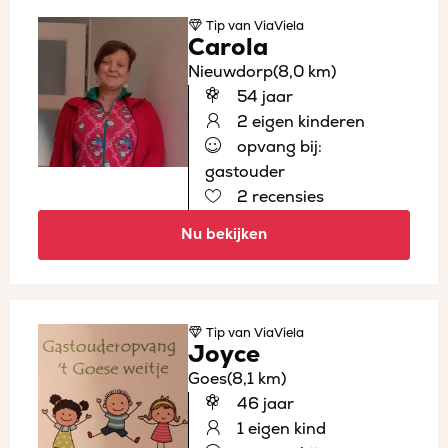
Tip
van ViaViela
Carola
Nieuwdorp
(8,0 km)
54 jaar
2 eigen kinderen
opvang bij:
gastouder
2 recensies
Nu bekijken
Tip
van ViaViela
Joyce
Goes
(8,1 km)
46 jaar
1 eigen kind