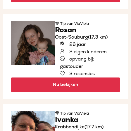
Tip
van ViaViela
Rosan
Oost-Souburg
(17,3 km)
26 jaar
2 eigen kinderen
opvang bij:
gastouder
3 recensies
Nu bekijken
Tip
van ViaViela
Ivanka
Krabbendijke
(17,7 km)