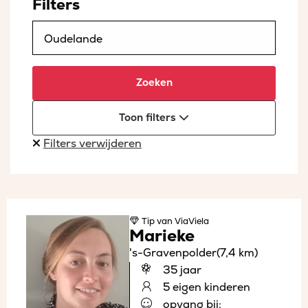
Filters
Zoeken
Toon filters
Filters verwijderen
Tip
van ViaViela
Marieke
's-Gravenpolder
(7,4 km)
35 jaar
5 eigen kinderen
opvang bij: