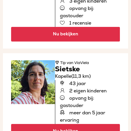
3 eigen kinderen
opvang bij:
gastouder
1 recensie
Nu bekijken
Tip
van ViaViela
Sietske
Kapelle
(11,3 km)
43 jaar
2 eigen kinderen
opvang bij:
gastouder
meer dan 5 jaar
ervaring