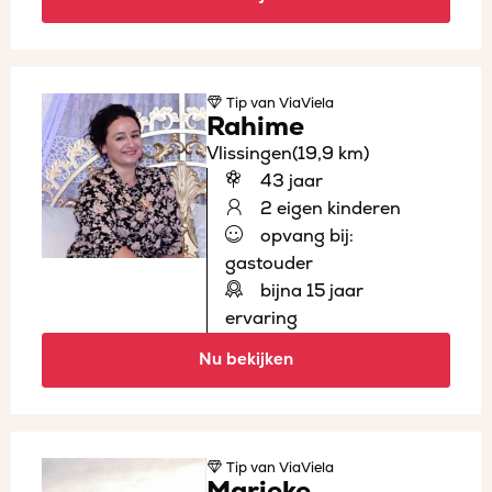
Tip
van ViaViela
Rahime
Vlissingen
(19,9 km)
43 jaar
2 eigen kinderen
opvang bij:
gastouder
bijna 15 jaar
ervaring
Nu bekijken
Tip
van ViaViela
Marieke