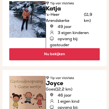
Tip
van ViaViela
Katja
's-Heer
(11,9
Arendskerke
km)
49 jaar
3 eigen kinderen
opvang bij:
gastouder
Nu bekijken
Tip
van ViaViela
Joyce
Goes
(12,2 km)
46 jaar
1 eigen kind
opvang bij: