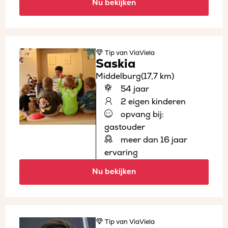
Nu bekijken
Tip
van ViaViela
Saskia
Middelburg
(17,7 km)
54 jaar
2 eigen kinderen
opvang bij:
gastouder
meer dan 16 jaar
ervaring
Nu bekijken
Tip
van ViaViela