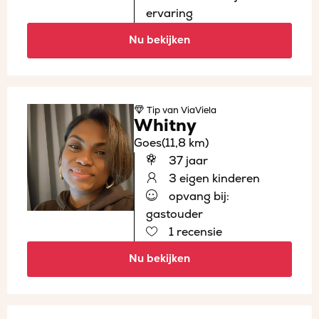
ervaring
Nu bekijken
Tip
van ViaViela
Whitny
Goes
(11,8 km)
37 jaar
3 eigen kinderen
opvang bij:
gastouder
1 recensie
Nu bekijken