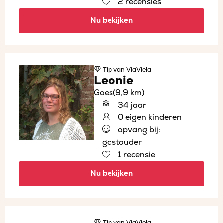
2 recensies
Nu bekijken
Tip
van ViaViela
Leonie
Goes
(9,9 km)
34 jaar
0 eigen kinderen
opvang bij:
gastouder
1 recensie
Nu bekijken
Tip
van ViaViela