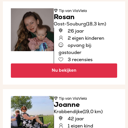
Tip
van ViaViela
Rosan
Oost-Souburg
(18,3 km)
26 jaar
2 eigen kinderen
opvang bij:
gastouder
3 recensies
Nu bekijken
Tip
van ViaViela
Joanne
Krabbendijke
(19,0 km)
42 jaar
1 eigen kind