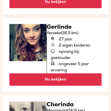
Nu bekijken
Gerlinde
Yerseke
(16,5 km)
27 jaar
2 eigen kinderen
opvang bij:
gastouder
ongeveer 5 jaar
ervaring
Nu bekijken
Cherinda
Maastricht
(16,8 km)