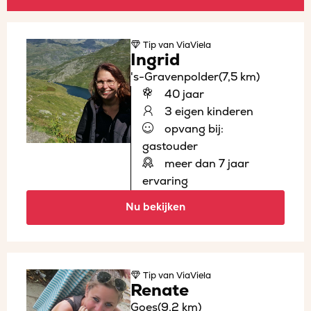
Tip
van ViaViela
Ingrid
's-Gravenpolder
(7,5 km)
40 jaar
3 eigen kinderen
opvang bij:
gastouder
meer dan 7 jaar
ervaring
Nu bekijken
Tip
van ViaViela
Renate
Goes
(9,2 km)