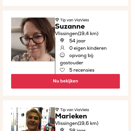
Tip
van ViaViela
Suzanne
Vlissingen
(19,4 km)
54 jaar
0 eigen kinderen
opvang bij:
gastouder
5 recensies
Nu bekijken
Tip
van ViaViela
Marieken
Vlissingen
(19,6 km)
58 jaar