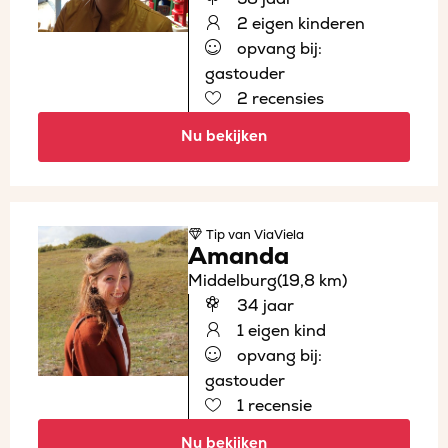
2 eigen kinderen
opvang bij:
gastouder
2 recensies
Nu bekijken
Tip
van ViaViela
Amanda
Middelburg
(19,8 km)
34 jaar
1 eigen kind
opvang bij:
gastouder
1 recensie
Nu bekijken