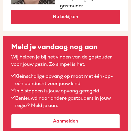
gastouder
Nu bekijken
Meld je vandaag nog aan
Wij helpen je bij het vinden van de gastouder
voor jouw gezin. Zo simpel is het.
Kleinschalige opvang op maat met één-op-
één aandacht voor jouw kind
In 5 stappen is jouw opvang geregeld
Benieuwd naar andere gastouders in jouw
regio? Meld je aan.
Aanmelden