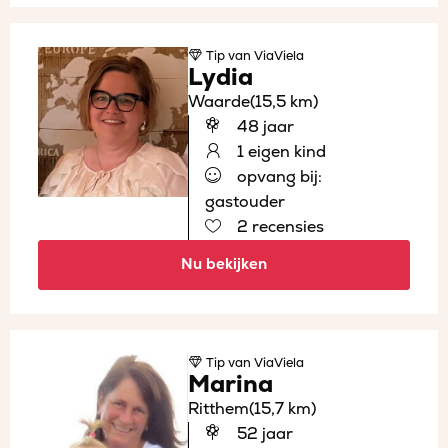
Tip
van ViaViela
Lydia
Waarde
(15,5 km)
48 jaar
1 eigen kind
opvang bij:
gastouder
2 recensies
Nu bekijken
Tip
van ViaViela
Marina
Ritthem
(15,7 km)
52 jaar