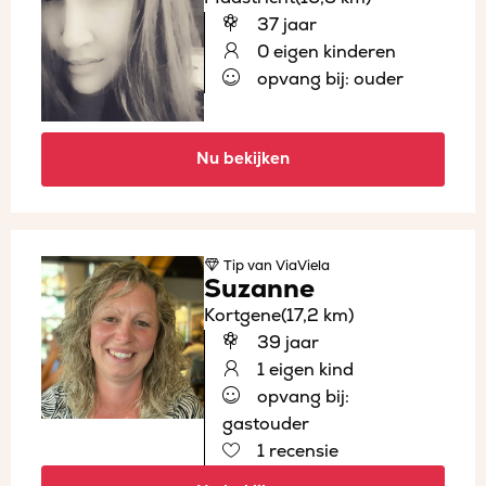
37 jaar
0 eigen kinderen
opvang bij: ouder
Nu bekijken
Tip
van ViaViela
Suzanne
Kortgene
(17,2 km)
39 jaar
1 eigen kind
opvang bij:
gastouder
1 recensie