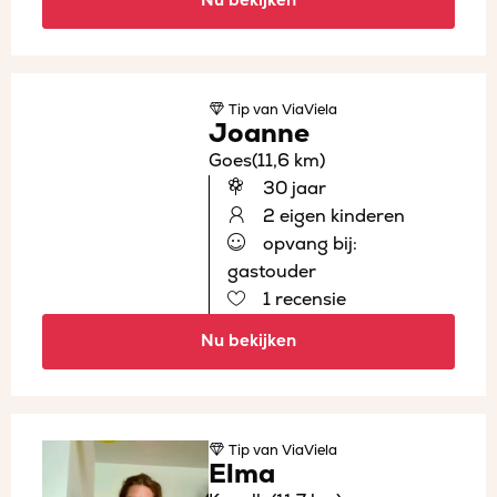
Nu bekijken
Tip
van ViaViela
Joanne
Goes
(11,6 km)
30 jaar
2 eigen kinderen
opvang bij:
gastouder
1 recensie
Nu bekijken
Tip
van ViaViela
Elma