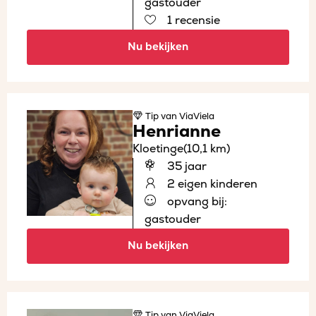
gastouder
1 recensie
Nu bekijken
Tip
van ViaViela
Henrianne
Kloetinge
(10,1 km)
35 jaar
2 eigen kinderen
opvang bij:
gastouder
Nu bekijken
Tip
van ViaViela