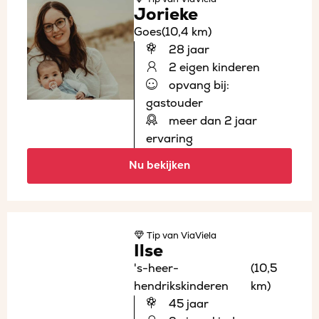
Jorieke
Goes
(10,4 km)
28 jaar
2 eigen kinderen
opvang bij:
gastouder
meer dan 2 jaar
ervaring
Nu bekijken
Tip
van ViaViela
Ilse
's-heer-
(10,5
hendrikskinderen
km)
45 jaar