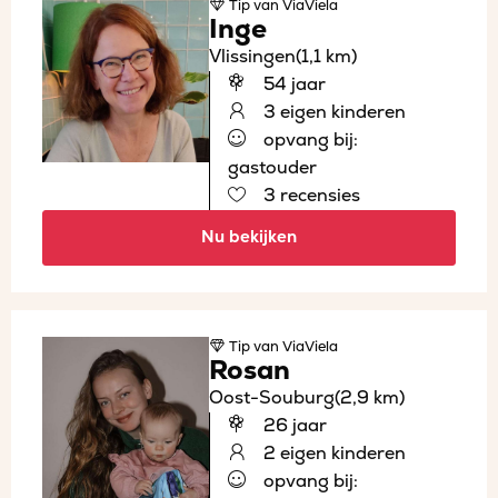
Tip
van ViaViela
Inge
Vlissingen
(1,1 km)
54 jaar
3 eigen kinderen
opvang bij:
gastouder
3 recensies
Nu bekijken
Tip
van ViaViela
Rosan
Oost-Souburg
(2,9 km)
26 jaar
2 eigen kinderen
opvang bij: