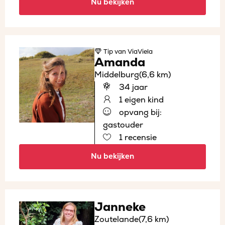
Nu bekijken
Tip
van ViaViela
Amanda
Middelburg
(6,6 km)
34 jaar
1 eigen kind
opvang bij:
gastouder
1 recensie
Nu bekijken
Janneke
Zoutelande
(7,6 km)