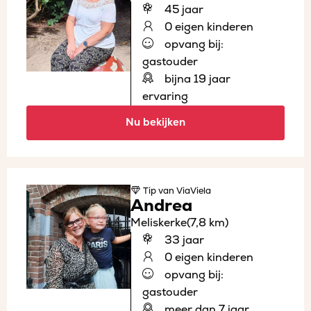
45 jaar
0 eigen kinderen
opvang bij:
gastouder
bijna 19 jaar
ervaring
Nu bekijken
Tip
van ViaViela
Andrea
Meliskerke
(7,8 km)
33 jaar
0 eigen kinderen
opvang bij:
gastouder
meer dan 7 jaar