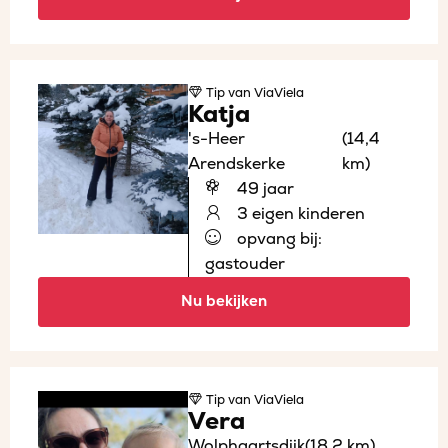
Tip
van ViaViela
Katja
's-Heer
(14,4
Arendskerke
km)
49 jaar
3 eigen kinderen
opvang bij:
gastouder
Nu bekijken
Tip
van ViaViela
Vera
Wolphaartsdijk
(18,2 km)