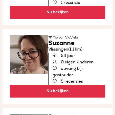
1 recensie
Nu bekijken
Tip
van ViaViela
Suzanne
Vlissingen
(1,1 km)
54 jaar
0 eigen kinderen
opvang bij:
gastouder
5 recensies
Nu bekijken