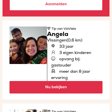
Aanmelden
Tip
van ViaViela
Angela
Vlissingen
(0,6 km)
33 jaar
3 eigen kinderen
opvang bij:
gastouder
meer dan 8 jaar
ervaring
Nu bekijken
Tip
van ViaViela