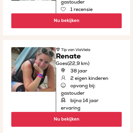
gastouder
1 recensie
Nu bekijken
Tip
van ViaViela
Renate
Goes
(22,9 km)
38 jaar
2 eigen kinderen
opvang bij:
gastouder
bijna 14 jaar
ervaring
Nu bekijken