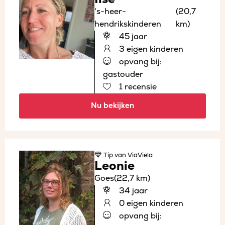
's-heer-
(20,7
hendrikskinderen
km)
45 jaar
3 eigen kinderen
opvang bij:
gastouder
1 recensie
Nu bekijken
Tip
van ViaViela
Leonie
Goes
(22,7 km)
34 jaar
0 eigen kinderen
opvang bij: