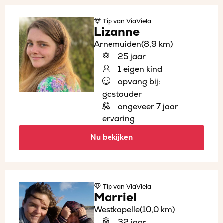
Tip
van ViaViela
Lizanne
Arnemuiden
(8,9 km)
25 jaar
1 eigen kind
opvang bij:
gastouder
ongeveer 7 jaar
ervaring
Nu bekijken
Tip
van ViaViela
Marriel
Westkapelle
(10,0 km)
32 jaar