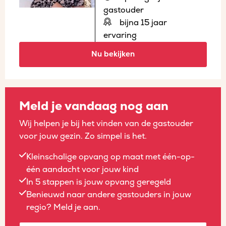
gastouder
bijna 15 jaar
ervaring
Nu bekijken
Meld je vandaag nog aan
Wij helpen je bij het vinden van de gastouder
voor jouw gezin. Zo simpel is het.
Kleinschalige opvang op maat met één-op-
één aandacht voor jouw kind
In 5 stappen is jouw opvang geregeld
Benieuwd naar andere gastouders in jouw
regio? Meld je aan.