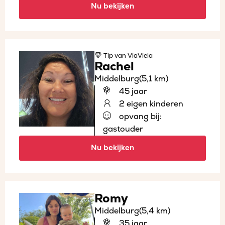
Nu bekijken
Tip
van ViaViela
Rachel
Middelburg
(5,1 km)
45 jaar
2 eigen kinderen
opvang bij:
gastouder
Nu bekijken
Romy
Middelburg
(5,4 km)
35 jaar