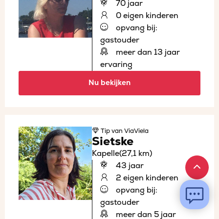
70 jaar
0 eigen kinderen
opvang bij:
gastouder
meer dan 13 jaar
ervaring
Nu bekijken
Tip
van ViaViela
Sietske
Kapelle
(27,1 km)
43 jaar
2 eigen kinderen
opvang bij:
gastouder
meer dan 5 jaar