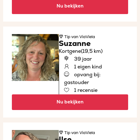
Nu bekijken
Tip
van ViaViela
Suzanne
Kortgene
(19,5 km)
39 jaar
1 eigen kind
opvang bij:
gastouder
1 recensie
Nu bekijken
Tip
van ViaViela
Ilse