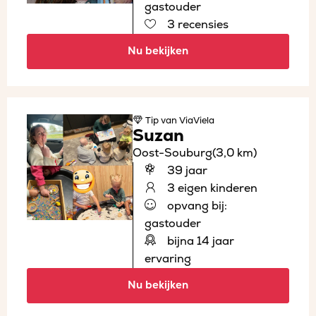
gastouder
3 recensies
Nu bekijken
Tip
van ViaViela
Suzan
Oost-Souburg
(3,0 km)
39 jaar
3 eigen kinderen
opvang bij:
gastouder
bijna 14 jaar
ervaring
Nu bekijken