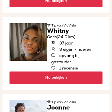
Nu bekijken
Tip
van ViaViela
Whitny
Goes
(24,0 km)
37 jaar
3 eigen kinderen
opvang bij:
gastouder
1 recensie
Nu bekijken
Tip
van ViaViela
Joanne