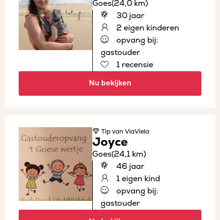
Goes
(24,0 km)
30 jaar
2 eigen kinderen
opvang bij:
gastouder
1 recensie
Nu bekijken
Tip
van ViaViela
Joyce
Goes
(24,1 km)
46 jaar
1 eigen kind
opvang bij:
gastouder