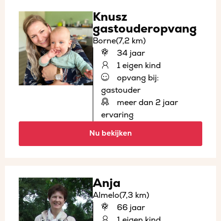
Knusz
gastouderopvang
Borne
(7,2 km)
34 jaar
1 eigen kind
opvang bij:
gastouder
meer dan 2 jaar
ervaring
Nu bekijken
Anja
Almelo
(7,3 km)
66 jaar
1 eigen kind