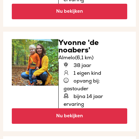
Nu bekijken
Yvonne 'de
noabers'
Almelo
(6,1 km)
38 jaar
1 eigen kind
opvang bij:
gastouder
bijna 14 jaar
ervaring
Nu bekijken