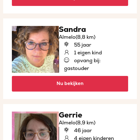
Sandra
Almelo
(8,8 km)
55 jaar
1 eigen kind
opvang bij:
gastouder
Nu bekijken
Gerrie
Almelo
(8,9 km)
46 jaar
4 eigen kinderen