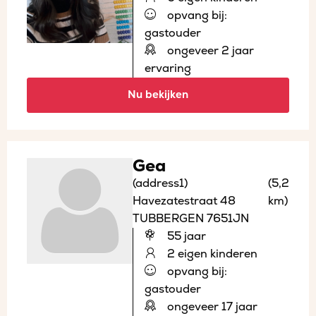
opvang bij:
gastouder
ongeveer 2 jaar
ervaring
Nu bekijken
Gea
(address1)
(5,2
Havezatestraat 48
km)
TUBBERGEN 7651JN
55 jaar
2 eigen kinderen
opvang bij:
gastouder
ongeveer 17 jaar