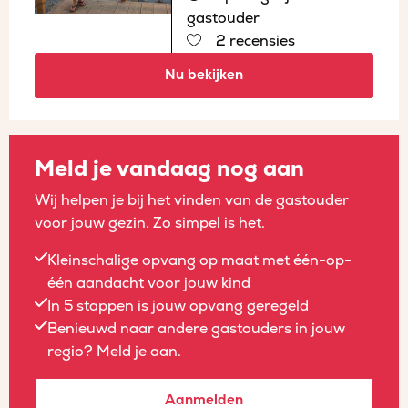
gastouder
2 recensies
Nu bekijken
Meld je vandaag nog aan
Wij helpen je bij het vinden van de gastouder
voor jouw gezin. Zo simpel is het.
Kleinschalige opvang op maat met één-op-
één aandacht voor jouw kind
In 5 stappen is jouw opvang geregeld
Benieuwd naar andere gastouders in jouw
regio? Meld je aan.
Aanmelden