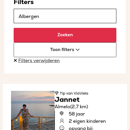
Filters
Zoeken
Toon filters
Filters verwijderen
Tip
van ViaViela
Jannet
Almelo
(2,7 km)
58 jaar
2 eigen kinderen
opvang bij: