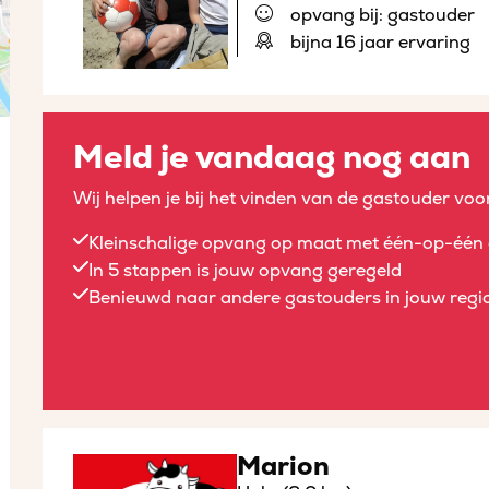
opvang bij: gastouder
bijna 16 jaar ervaring
Meld je vandaag nog aan
Wij helpen je bij het vinden van de gastouder voor
Kleinschalige opvang op maat met één-op-één 
In 5 stappen is jouw opvang geregeld
Benieuwd naar andere gastouders in jouw regio
Marion