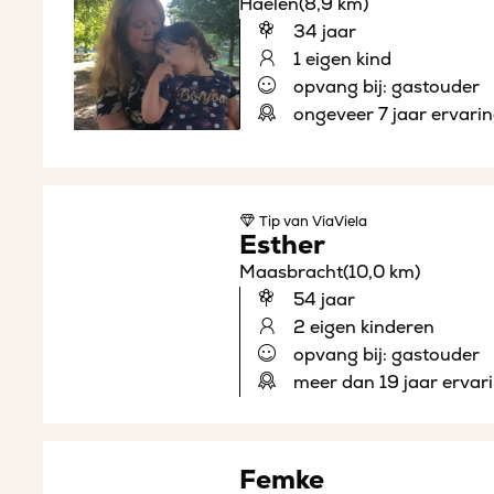
Haelen
(8,9 km)
34 jaar
1 eigen kind
opvang bij: gastouder
ongeveer 7 jaar ervari
Tip
van ViaViela
Esther
Maasbracht
(10,0 km)
54 jaar
2 eigen kinderen
opvang bij: gastouder
meer dan 19 jaar ervar
Femke