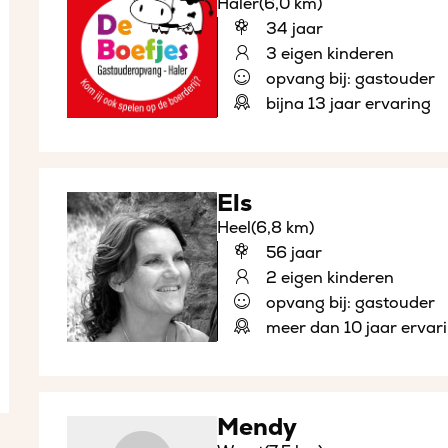
Haler
(6,0 km)
34 jaar
3 eigen kinderen
opvang bij: gastouder
bijna 13 jaar ervaring
Els
Heel
(6,8 km)
56 jaar
2 eigen kinderen
opvang bij: gastouder
meer dan 10 jaar ervar
Mendy