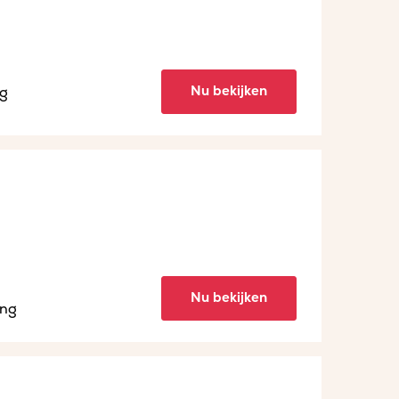
Nu bekijken
ng
Nu bekijken
ing