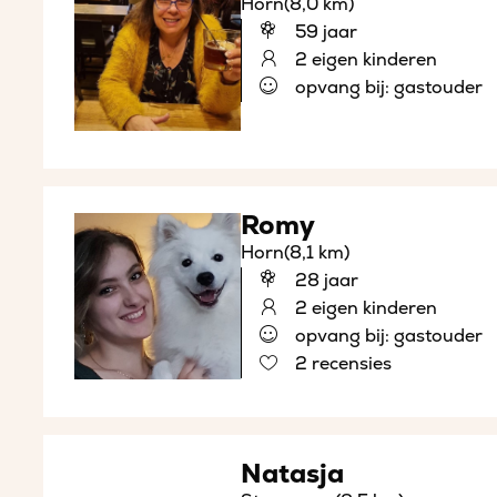
Horn
(8,0 km)
59 jaar
2 eigen kinderen
opvang bij: gastouder
Romy
Horn
(8,1 km)
28 jaar
2 eigen kinderen
opvang bij: gastouder
2 recensies
Natasja