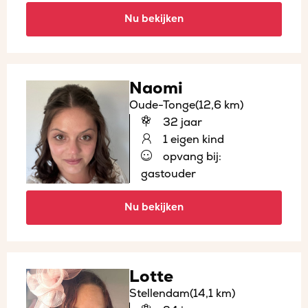
Nu bekijken
Naomi
Oude-Tonge
(12,6 km)
32 jaar
1 eigen kind
opvang bij:
gastouder
Nu bekijken
Lotte
Stellendam
(14,1 km)