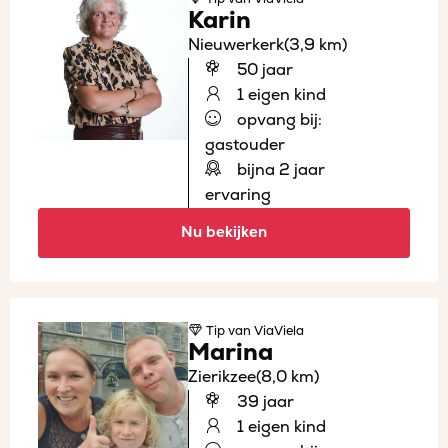
Karin
Nieuwerkerk
(3,9 km)
50 jaar
1 eigen kind
opvang bij:
gastouder
bijna 2 jaar
ervaring
Nu bekijken
Tip
van ViaViela
Marina
Zierikzee
(8,0 km)
39 jaar
1 eigen kind