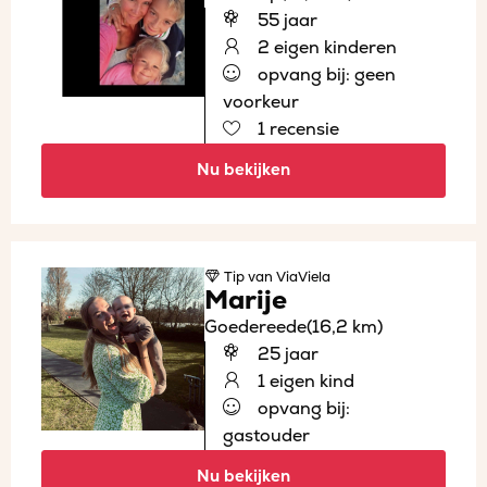
55 jaar
2 eigen kinderen
opvang bij: geen
voorkeur
1 recensie
Nu bekijken
Tip
van ViaViela
Marije
Goedereede
(16,2 km)
25 jaar
1 eigen kind
opvang bij:
gastouder
Nu bekijken