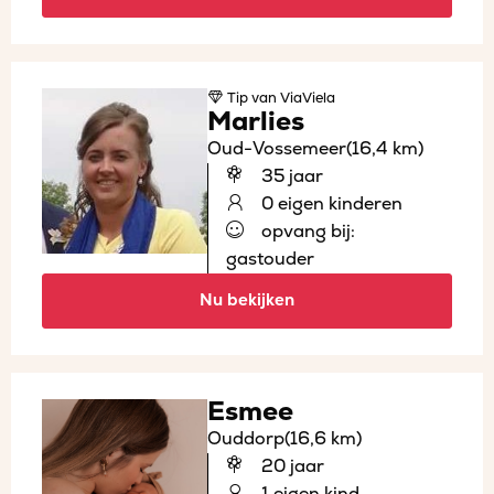
Tip
van ViaViela
Marlies
Oud-Vossemeer
(16,4 km)
35 jaar
0 eigen kinderen
opvang bij:
gastouder
Nu bekijken
Esmee
Ouddorp
(16,6 km)
20 jaar
1 eigen kind