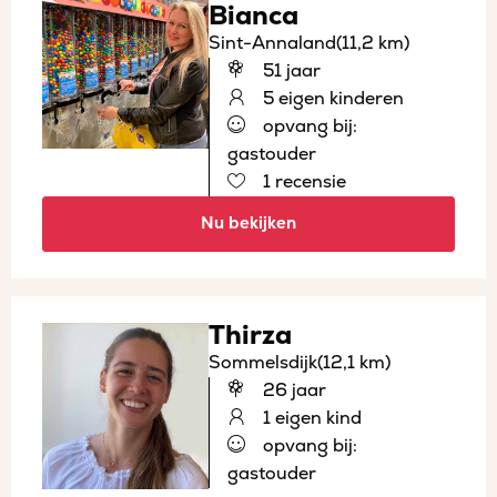
Bianca
Sint-Annaland
(11,2 km)
51 jaar
5 eigen kinderen
opvang bij:
gastouder
1 recensie
Nu bekijken
Thirza
Sommelsdijk
(12,1 km)
26 jaar
1 eigen kind
opvang bij:
gastouder