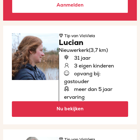
Aanmelden
Tip
van ViaViela
Lucian
Nieuwerkerk
(3,7 km)
31 jaar
3 eigen kinderen
opvang bij:
gastouder
meer dan 5 jaar
ervaring
Nu bekijken
Tip
van ViaViela