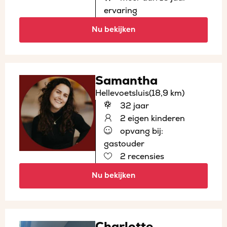
ervaring
Nu bekijken
Samantha
Hellevoetsluis
(18,9 km)
32 jaar
2 eigen kinderen
opvang bij:
gastouder
2 recensies
Nu bekijken
Charlotte