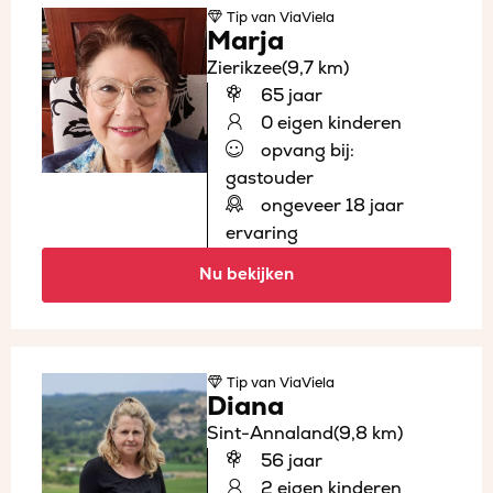
Tip
van ViaViela
Marja
Zierikzee
(9,7 km)
65 jaar
0 eigen kinderen
opvang bij:
gastouder
ongeveer 18 jaar
ervaring
Nu bekijken
Tip
van ViaViela
Diana
Sint-Annaland
(9,8 km)
56 jaar
2 eigen kinderen