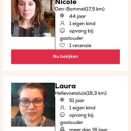
Nicole
Den-Bommel
(17,5 km)
44 jaar
1 eigen kind
opvang bij:
gastouder
1 recensie
Nu bekijken
Laura
Hellevoetsluis
(18,3 km)
51 jaar
1 eigen kind
opvang bij:
gastouder
meer dan 16 jaar