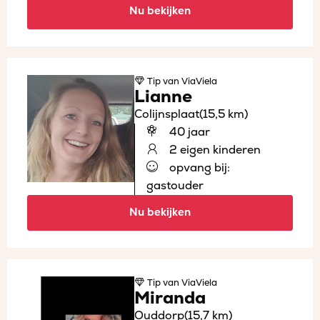
Nu bekijken
Tip
van ViaViela
Lianne
Colijnsplaat
(15,5 km)
40 jaar
2 eigen kinderen
opvang bij:
gastouder
Nu bekijken
Tip
van ViaViela
Miranda
Ouddorp
(15,7 km)