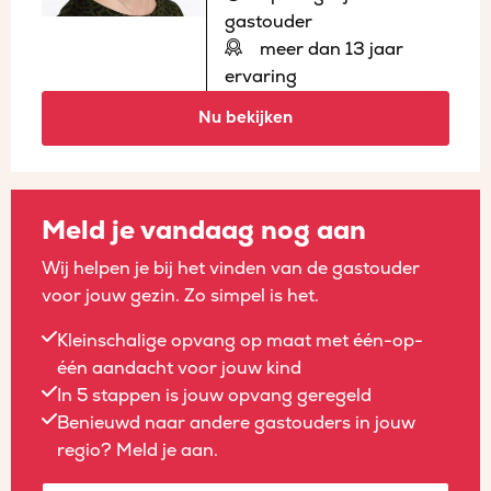
gastouder
meer dan 13 jaar
ervaring
Nu bekijken
Meld je vandaag nog aan
Wij helpen je bij het vinden van de gastouder
voor jouw gezin. Zo simpel is het.
Kleinschalige opvang op maat met één-op-
één aandacht voor jouw kind
In 5 stappen is jouw opvang geregeld
Benieuwd naar andere gastouders in jouw
regio? Meld je aan.