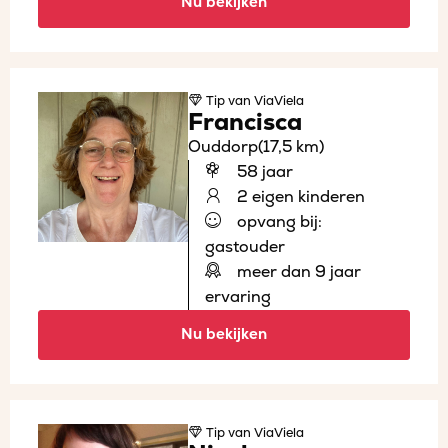
Nu bekijken
Tip
van ViaViela
Francisca
Ouddorp
(17,5 km)
58 jaar
2 eigen kinderen
opvang bij:
gastouder
meer dan 9 jaar
ervaring
Nu bekijken
Tip
van ViaViela