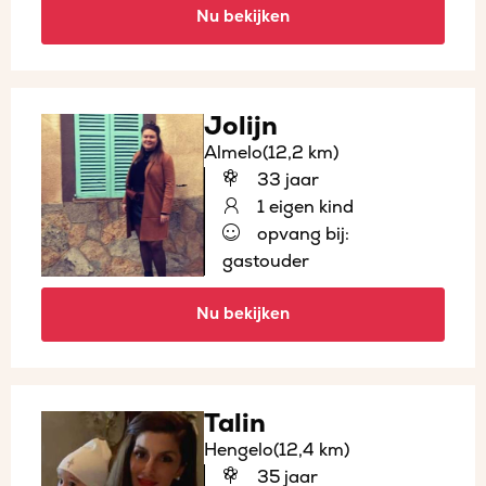
Nu bekijken
Jolijn
Almelo
(12,2 km)
33 jaar
1 eigen kind
opvang bij:
gastouder
Nu bekijken
Talin
Hengelo
(12,4 km)
35 jaar