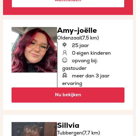
Amy-joëlle
Oldenzaal
(7,5 km)
25 jaar
0 eigen kinderen
opvang bij:
gastouder
meer dan 3 jaar
ervaring
Nu bekijken
Sillvia
Tubbergen
(7,7 km)