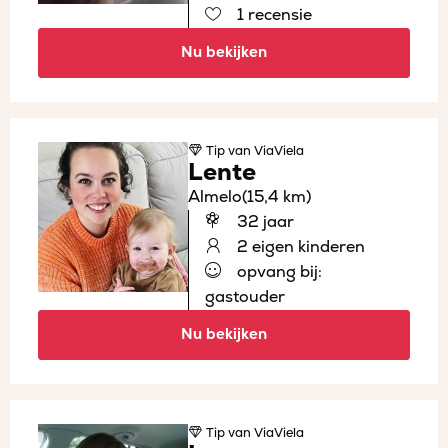
1 recensie
Nu bekijken
Tip
van ViaViela
Lente
Almelo
(15,4 km)
32 jaar
2 eigen kinderen
opvang bij:
gastouder
Nu bekijken
Tip
van ViaViela