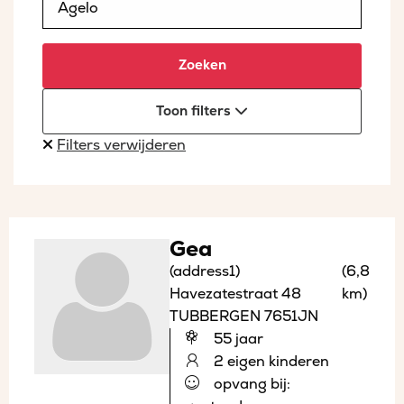
Zoeken
Toon filters
Filters verwijderen
Gea
(address1)
(6,8
Havezatestraat 48
km)
TUBBERGEN 7651JN
55 jaar
2 eigen kinderen
opvang bij: