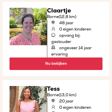
Claartje
Borne
(12,8 km)
48 jaar
0 eigen kinderen
opvang bij:
gastouder
ongeveer 14 jaar
ervaring
Nu bekijken
Tess
Borne
(13,0 km)
20 jaar
0 eigen kinderen