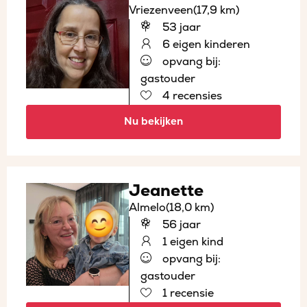
Vriezenveen
(17,9 km)
53 jaar
6 eigen kinderen
opvang bij:
gastouder
4 recensies
Nu bekijken
Jeanette
Almelo
(18,0 km)
56 jaar
1 eigen kind
opvang bij:
gastouder
1 recensie