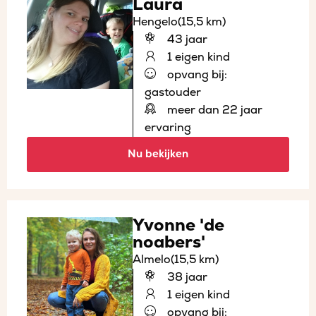
Laura
Hengelo
(15,5 km)
43 jaar
1 eigen kind
opvang bij:
gastouder
meer dan 22 jaar
ervaring
Nu bekijken
Yvonne 'de
noabers'
Almelo
(15,5 km)
38 jaar
1 eigen kind
opvang bij: