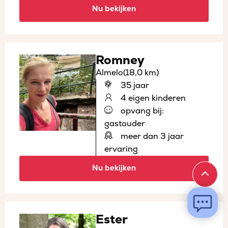
Nu bekijken
Romney
Almelo
(18,0 km)
35 jaar
4 eigen kinderen
opvang bij:
gastouder
meer dan 3 jaar
ervaring
Nu bekijken
Ester