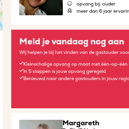
opvang bij: ouder
meer dan 6 jaar ervari
Meld je vandaag nog aan
Wij helpen je bij het vinden van de gastouder voor
Kleinschalige opvang op maat met één-op-één 
In 5 stappen is jouw opvang geregeld
Benieuwd naar andere gastouders in jouw regio
Margareth