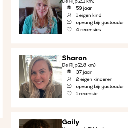
De Rijp
(2,1 km)
59 jaar
1 eigen kind
opvang bij: gastouder
4 recensies
Sharon
De Rijp
(2,8 km)
37 jaar
2 eigen kinderen
opvang bij: gastouder
1 recensie
Gaily