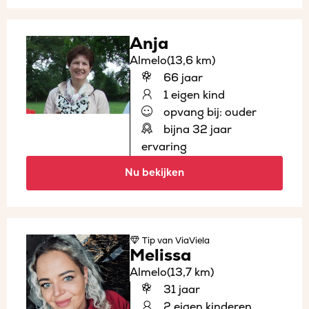
Anja
Almelo
(13,6 km)
66 jaar
1 eigen kind
opvang bij: ouder
bijna 32 jaar
ervaring
Nu bekijken
Tip
van ViaViela
Melissa
Almelo
(13,7 km)
31 jaar
2 eigen kinderen