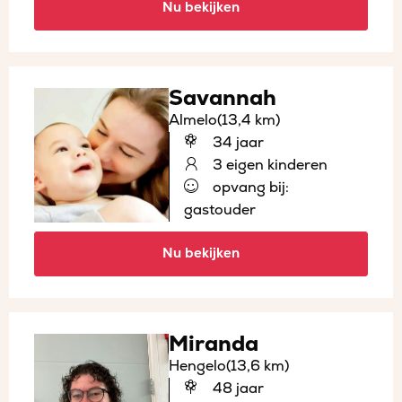
Nu bekijken
Savannah
Almelo
(13,4 km)
34 jaar
3 eigen kinderen
opvang bij:
gastouder
Nu bekijken
Miranda
Hengelo
(13,6 km)
48 jaar