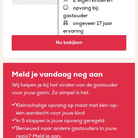
2 eigen kinderen
opvang bij:
gastouder
ongeveer 17 jaar
ervaring
Nu bekijken
Meld je vandaag nog aan
Wij helpen je bij het vinden van de gastouder
voor jouw gezin. Zo simpel is het.
Kleinschalige opvang op maat met één-op-
één aandacht voor jouw kind
In 5 stappen is jouw opvang geregeld
Benieuwd naar andere gastouders in jouw
regio? Meld je aan.