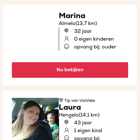
Marina
Almelo
(13,7 km)
32 jaar
0 eigen kinderen
opvang bij: ouder
Nu bekijken
Tip
van ViaViela
Laura
Hengelo
(14,1 km)
43 jaar
1 eigen kind
opvang bij: