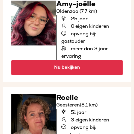
Amy-joëlle
Oldenzaal
(7,7 km)
25 jaar
0 eigen kinderen
opvang bij:
gastouder
meer dan 3 jaar
ervaring
Nu bekijken
Roelie
Geesteren
(8,1 km)
51 jaar
3 eigen kinderen
opvang bij: