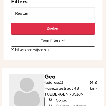
Filters
Zoeken
Toon filters
Filters verwijderen
Gea
(address1)
(4,2
Havezatestraat 48
km)
TUBBERGEN 7651JN
55 jaar