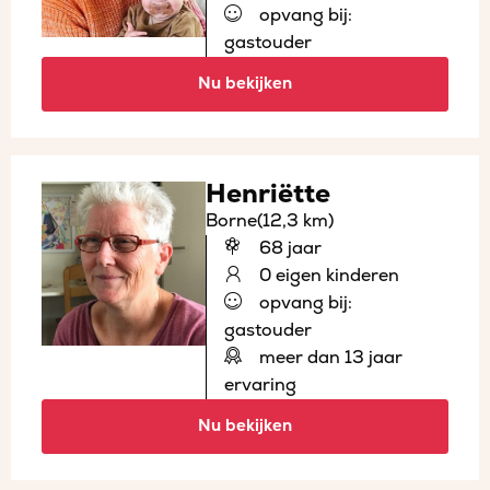
opvang bij:
gastouder
Nu bekijken
Henriëtte
Borne
(12,3 km)
68 jaar
0 eigen kinderen
opvang bij:
gastouder
meer dan 13 jaar
ervaring
Nu bekijken