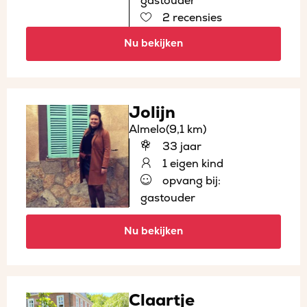
gastouder
2 recensies
Nu bekijken
Jolijn
Almelo
(9,1 km)
33 jaar
1 eigen kind
opvang bij:
gastouder
Nu bekijken
Claartje