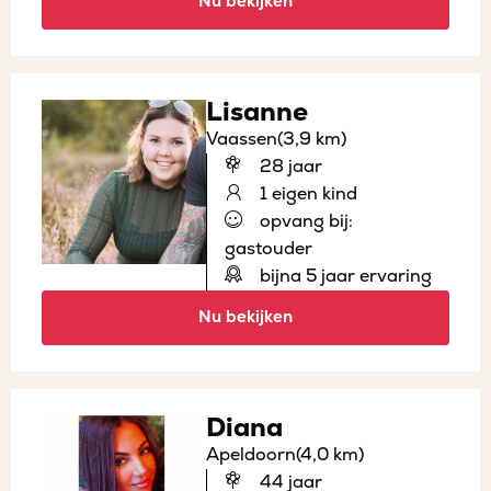
Nu bekijken
Lisanne
Vaassen
(3,9 km)
28 jaar
1 eigen kind
opvang bij:
gastouder
bijna 5 jaar ervaring
Nu bekijken
Diana
Apeldoorn
(4,0 km)
44 jaar