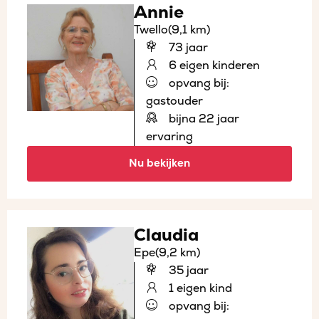
Annie
Twello
(9,1 km)
73 jaar
6 eigen kinderen
opvang bij:
gastouder
bijna 22 jaar
ervaring
Nu bekijken
Claudia
Epe
(9,2 km)
35 jaar
1 eigen kind
opvang bij: