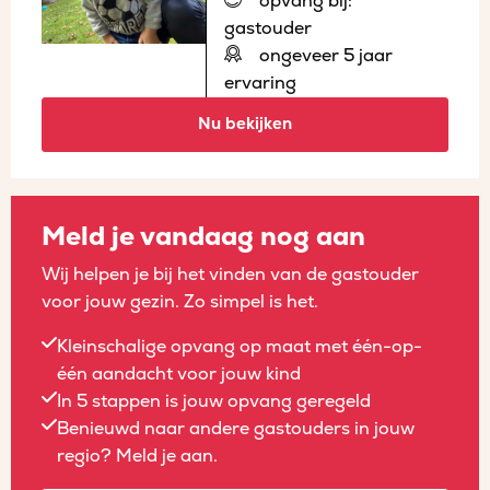
opvang bij:
gastouder
ongeveer 5 jaar
ervaring
Nu bekijken
Meld je vandaag nog aan
Wij helpen je bij het vinden van de gastouder
voor jouw gezin. Zo simpel is het.
Kleinschalige opvang op maat met één-op-
één aandacht voor jouw kind
In 5 stappen is jouw opvang geregeld
Benieuwd naar andere gastouders in jouw
regio? Meld je aan.