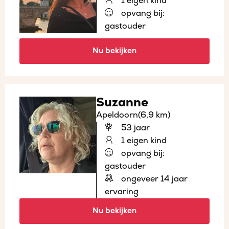
1 eigen kind
opvang bij:
gastouder
Nu bekijken
Suzanne
Apeldoorn
(6,9 km)
53 jaar
1 eigen kind
opvang bij:
gastouder
ongeveer 14 jaar
ervaring
Nu bekijken