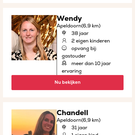
Wendy
Apeldoorn
(6,9 km)
38 jaar
2 eigen kinderen
opvang bij:
gastouder
meer dan 10 jaar
ervaring
Nu bekijken
Chandell
Apeldoorn
(6,9 km)
31 jaar