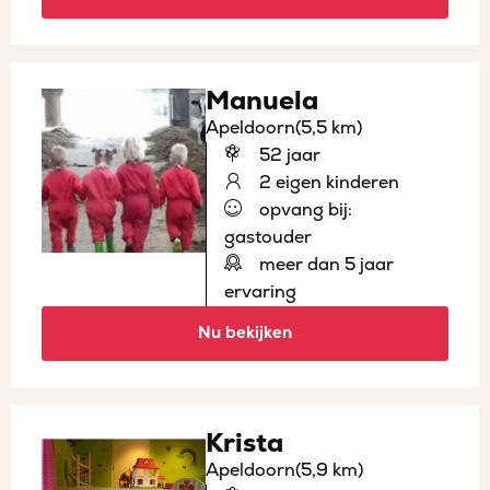
Manuela
Apeldoorn
(5,5 km)
52 jaar
2 eigen kinderen
opvang bij:
gastouder
meer dan 5 jaar
ervaring
Nu bekijken
Krista
Apeldoorn
(5,9 km)