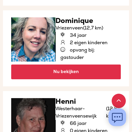
Dominique
Vriezenveen
(12,7 km)
34 jaar
2 eigen kinderen
opvang bij:
gastouder
Nu bekijken
Henni
Westerhaar-
(12,8
Vriezenveensewijk
km)
66 jaar
0 eigen kinderen