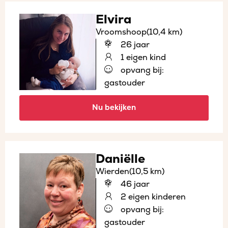
Elvira
Vroomshoop
(10,4 km)
26 jaar
1 eigen kind
opvang bij:
gastouder
Nu bekijken
Daniëlle
Wierden
(10,5 km)
46 jaar
2 eigen kinderen
opvang bij:
gastouder