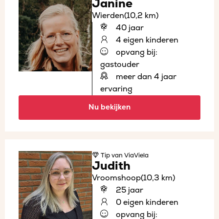
Janine
Wierden
(10,2 km)
40 jaar
4 eigen kinderen
opvang bij:
gastouder
meer dan 4 jaar
ervaring
Nu bekijken
Tip
van ViaViela
Judith
Vroomshoop
(10,3 km)
25 jaar
0 eigen kinderen
opvang bij: