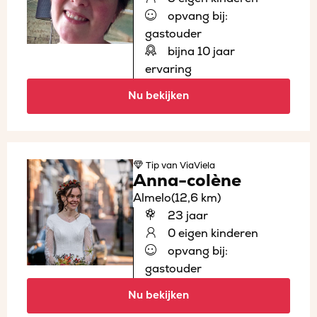
opvang bij:
gastouder
bijna 10 jaar
ervaring
Nu bekijken
Tip
van ViaViela
Anna-colène
Almelo
(12,6 km)
23 jaar
0 eigen kinderen
opvang bij:
gastouder
Nu bekijken