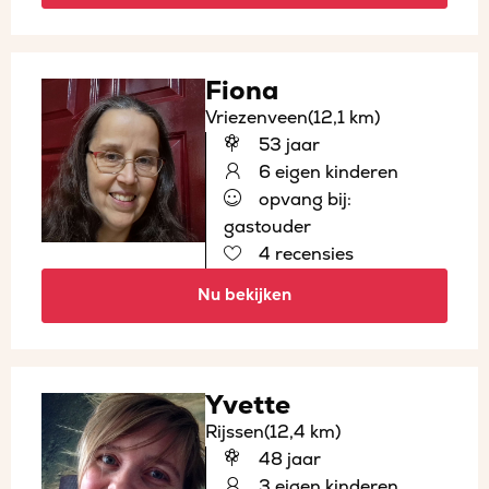
Fiona
Vriezenveen
(12,1 km)
53 jaar
6 eigen kinderen
opvang bij:
gastouder
4 recensies
Nu bekijken
Yvette
Rijssen
(12,4 km)
48 jaar
3 eigen kinderen