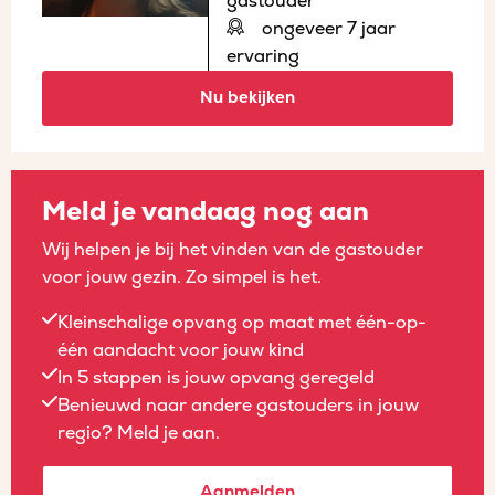
gastouder
ongeveer 7 jaar
ervaring
Nu bekijken
Meld je vandaag nog aan
Wij helpen je bij het vinden van de gastouder
voor jouw gezin. Zo simpel is het.
Kleinschalige opvang op maat met één-op-
één aandacht voor jouw kind
In 5 stappen is jouw opvang geregeld
Benieuwd naar andere gastouders in jouw
regio? Meld je aan.
Aanmelden