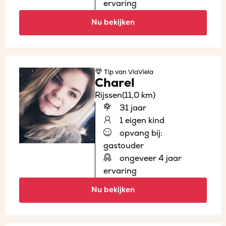
ervaring
Nu bekijken
Tip
van ViaViela
Charel
Rijssen
(11,0 km)
31 jaar
1 eigen kind
opvang bij:
gastouder
ongeveer 4 jaar
ervaring
Nu bekijken