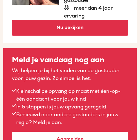
gastouder
meer dan 4 jaar
ervaring
Nu bekijken
Meld je vandaag nog aan
Wij helpen je bij het vinden van de gastouder
voor jouw gezin. Zo simpel is het.
Kleinschalige opvang op maat met één-op-
één aandacht voor jouw kind
In 5 stappen is jouw opvang geregeld
Benieuwd naar andere gastouders in jouw
regio? Meld je aan.
Aanmelden