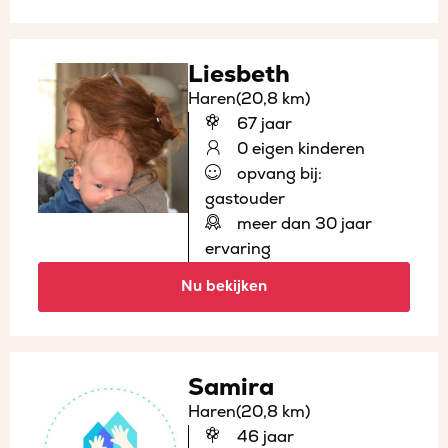
Liesbeth
Haren
(20,8 km)
67 jaar
0 eigen kinderen
opvang bij:
gastouder
meer dan 30 jaar
ervaring
Nu bekijken
Samira
Haren
(20,8 km)
46 jaar