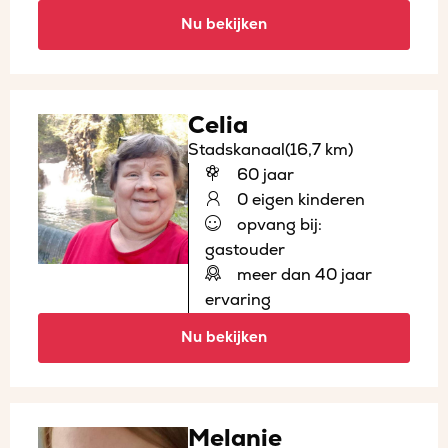
Nu bekijken
Celia
Stadskanaal
(16,7 km)
60 jaar
0 eigen kinderen
opvang bij:
gastouder
meer dan 40 jaar
ervaring
Nu bekijken
Melanie