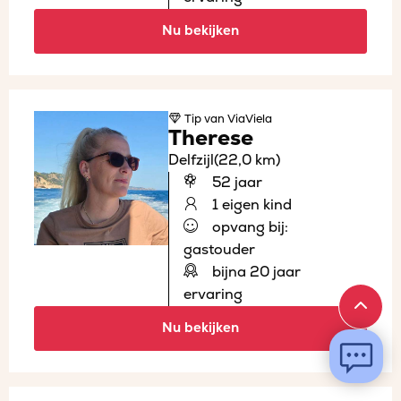
Nu bekijken
Tip
van ViaViela
Therese
Delfzijl
(22,0 km)
52 jaar
1 eigen kind
opvang bij:
gastouder
bijna 20 jaar
ervaring
Nu bekijken