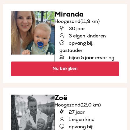
Miranda
Hoogezand
(11,9 km)
30 jaar
3 eigen kinderen
opvang bij:
gastouder
bijna 5 jaar ervaring
Nu bekijken
Zoë
Hoogezand
(12,0 km)
27 jaar
1 eigen kind
opvang bij: