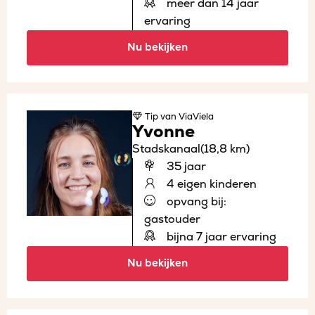
meer dan 14 jaar
ervaring
Nu bekijken
Tip
van ViaViela
Yvonne
Stadskanaal
(18,8 km)
35 jaar
4 eigen kinderen
opvang bij:
gastouder
bijna 7 jaar ervaring
Nu bekijken