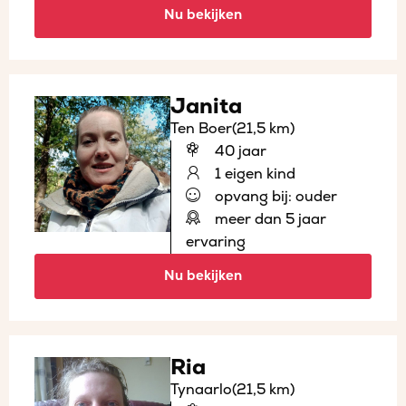
Nu bekijken
Janita
Ten Boer
(21,5 km)
40 jaar
1 eigen kind
opvang bij: ouder
meer dan 5 jaar
ervaring
Nu bekijken
Ria
Tynaarlo
(21,5 km)