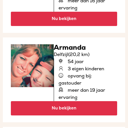
meer dan 16 jaar
ervaring
Nu bekijken
Armanda
Delfzijl
(20,2 km)
54 jaar
3 eigen kinderen
opvang bij:
gastouder
meer dan 19 jaar
ervaring
Nu bekijken