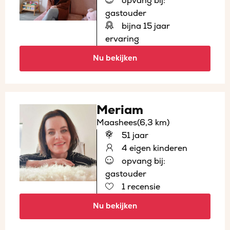
opvang bij:
gastouder
bijna 15 jaar
ervaring
Nu bekijken
Meriam
Maashees
(6,3 km)
51 jaar
4 eigen kinderen
opvang bij:
gastouder
1 recensie
Nu bekijken