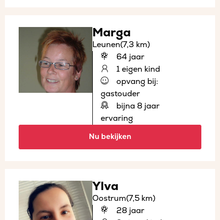
Marga
Leunen
(7,3 km)
64 jaar
1 eigen kind
opvang bij:
gastouder
bijna 8 jaar
ervaring
Nu bekijken
Ylva
Oostrum
(7,5 km)
28 jaar