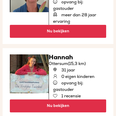
opvang bij:
gastouder
meer dan 28 jaar
ervaring
Nu bekijken
Hannah
Ottersum
(15,3 km)
31 jaar
0 eigen kinderen
opvang bij:
gastouder
1 recensie
Nu bekijken