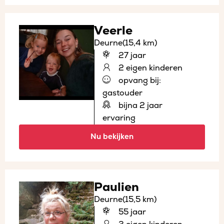
Veerle
Deurne
(15,4 km)
27 jaar
2 eigen kinderen
opvang bij:
gastouder
bijna 2 jaar
ervaring
Nu bekijken
Paulien
Deurne
(15,5 km)
55 jaar