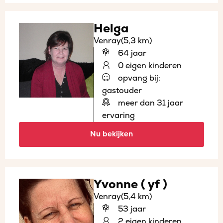
Helga
Venray
(5,3 km)
64 jaar
0 eigen kinderen
opvang bij:
gastouder
meer dan 31 jaar
ervaring
Nu bekijken
Yvonne ( yf )
Venray
(5,4 km)
53 jaar
2 eigen kinderen