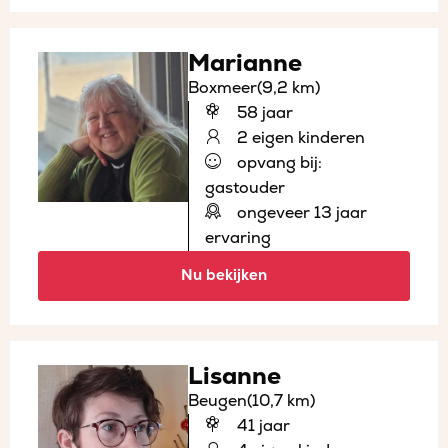
Marianne
Boxmeer
(9,2 km)
58 jaar
2 eigen kinderen
opvang bij:
gastouder
ongeveer 13 jaar
ervaring
Nu bekijken
Lisanne
Beugen
(10,7 km)
41 jaar