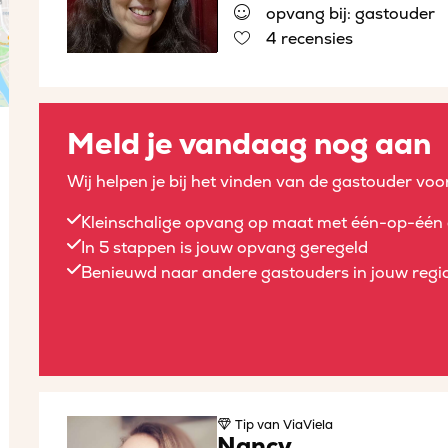
opvang bij: gastouder
4 recensies
Meld je vandaag nog aan
Wij helpen je bij het vinden van de gastouder voor
Kleinschalige opvang op maat met één-op-één 
In 5 stappen is jouw opvang geregeld
Benieuwd naar andere gastouders in jouw regio
Tip
van ViaViela
Nancy