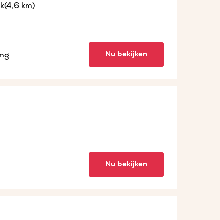
jk
(4,6 km)
Nu bekijken
ing
Nu bekijken