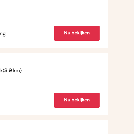
Nu bekijken
ing
jk
(3,9 km)
Nu bekijken