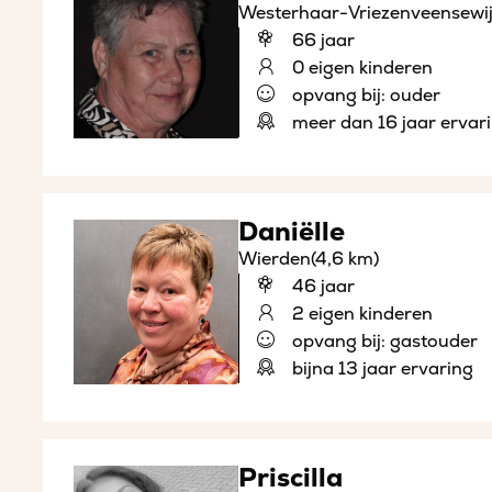
Westerhaar-Vriezenveensewi
66 jaar
0 eigen kinderen
opvang bij: ouder
meer dan 16 jaar ervar
Daniëlle
Wierden
(4,6 km)
46 jaar
2 eigen kinderen
opvang bij: gastouder
bijna 13 jaar ervaring
Priscilla