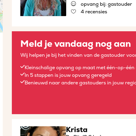
opvang bij: gastouder
4 recensies
Meld je vandaag nog aan
Wij helpen je bij het vinden van de gastouder voor
Kleinschalige opvang op maat met één-op-één 
In 5 stappen is jouw opvang geregeld
Benieuwd naar andere gastouders in jouw regio
Krista