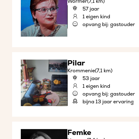
Wormer
(7,1 km)
57 jaar
1 eigen kind
opvang bij: gastouder
Pilar
Krommenie
(7,1 km)
53 jaar
1 eigen kind
opvang bij: gastouder
bijna 13 jaar ervaring
Femke