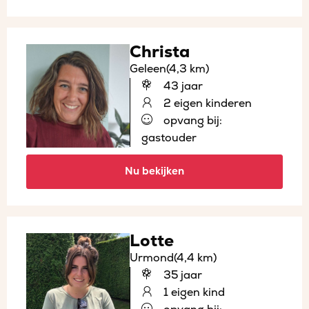
Christa
Geleen
(4,3 km)
43 jaar
2 eigen kinderen
opvang bij:
gastouder
Nu bekijken
Lotte
Urmond
(4,4 km)
35 jaar
1 eigen kind