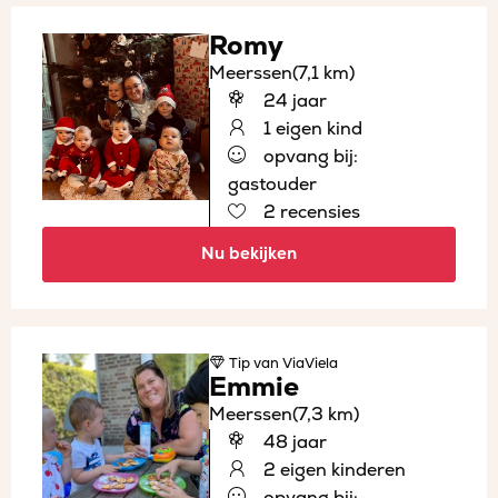
Romy
Meerssen
(7,1 km)
24 jaar
1 eigen kind
opvang bij:
gastouder
2 recensies
Nu bekijken
Tip
van ViaViela
Emmie
Meerssen
(7,3 km)
48 jaar
2 eigen kinderen
opvang bij: