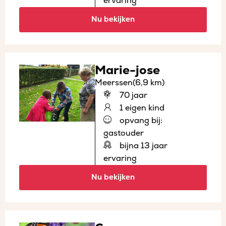
ervaring
Nu bekijken
Marie-jose
Meerssen
(6,9 km)
70 jaar
1 eigen kind
opvang bij:
gastouder
bijna 13 jaar
ervaring
Nu bekijken