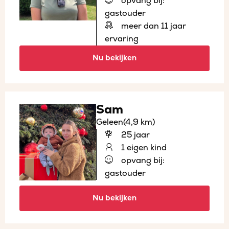
opvang bij:
gastouder
meer dan 11 jaar
ervaring
Nu bekijken
Sam
Geleen
(4,9 km)
25 jaar
1 eigen kind
opvang bij:
gastouder
Nu bekijken