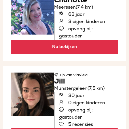
Charlotte
Meerssen
(7,4 km)
63 jaar
3 eigen kinderen
opvang bij:
gastouder
Nu bekijken
Tip
van ViaViela
Jill
Munstergeleen
(7,5 km)
30 jaar
0 eigen kinderen
opvang bij:
gastouder
5 recensies