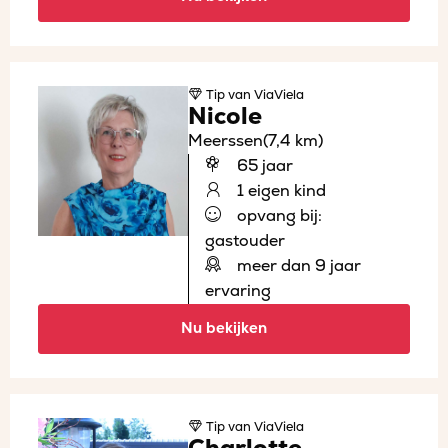
Tip
van ViaViela
Nicole
Meerssen
(7,4 km)
65 jaar
1 eigen kind
opvang bij:
gastouder
meer dan 9 jaar
ervaring
Nu bekijken
Tip
van ViaViela