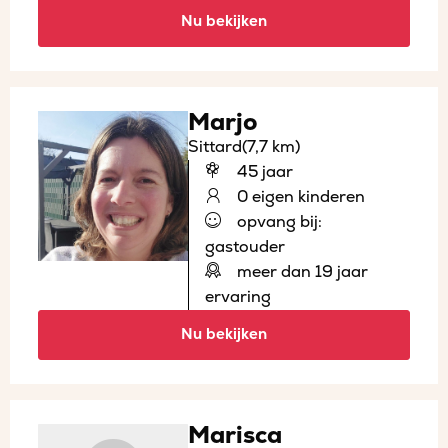
Nu bekijken
Marjo
Sittard
(7,7 km)
45 jaar
0 eigen kinderen
opvang bij:
gastouder
meer dan 19 jaar
ervaring
Nu bekijken
Marisca