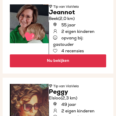
Tip
van ViaViela
Jeannot
Beek
(2,0 km)
55 jaar
2 eigen kinderen
opvang bij:
gastouder
4 recensies
Nu bekijken
Tip
van ViaViela
Peggy
Elsloo
(2,3 km)
49 jaar
2 eigen kinderen