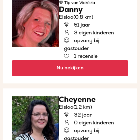
Tip
van ViaViela
Danny
Elsloo
(0,8 km)
51 jaar
3 eigen kinderen
opvang bij:
gastouder
1 recensie
Nu bekijken
Cheyenne
Elsloo
(1,2 km)
32 jaar
0 eigen kinderen
opvang bij:
gastouder