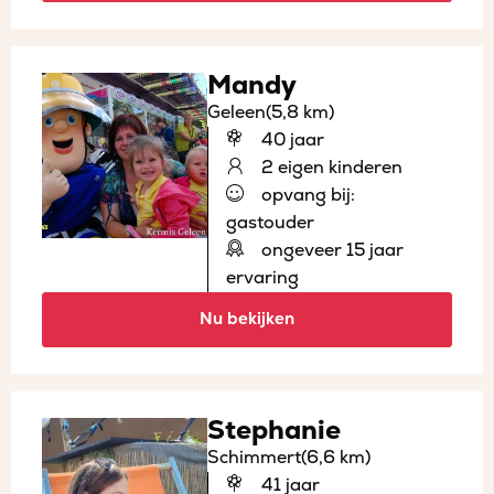
Mandy
Geleen
(5,8 km)
40 jaar
2 eigen kinderen
opvang bij:
gastouder
ongeveer 15 jaar
ervaring
Nu bekijken
Stephanie
Schimmert
(6,6 km)
41 jaar