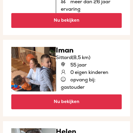
meer dan 26 jaar
ervaring
Nu bekijken
Iman
Sittard
(8,5 km)
55 jaar
0 eigen kinderen
opvang bij:
gastouder
Nu bekijken
Helen