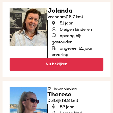
Jolanda
Veendam
(18,7 km)
51 jaar
0 eigen kinderen
opvang bij:
gastouder
ongeveer 21 jaar
ervaring
Nu bekijken
Tip
van ViaViela
Therese
Delfzijl
(19,8 km)
52 jaar