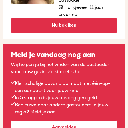
gastouder
ongeveer 11 jaar
ervaring
Nu bekijken
Meld je vandaag nog aan
Wij helpen je bij het vinden van de gastouder
voor jouw gezin. Zo simpel is het.
Kleinschalige opvang op maat met één-op-
één aandacht voor jouw kind
In 5 stappen is jouw opvang geregeld
Benieuwd naar andere gastouders in jouw
regio? Meld je aan.
Aanmelden