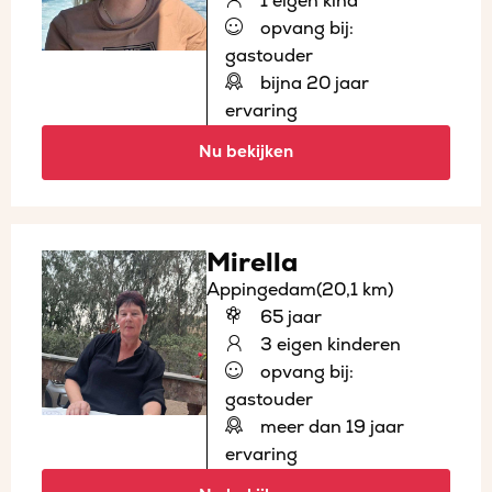
1 eigen kind
opvang bij:
gastouder
bijna 20 jaar
ervaring
Nu bekijken
Mirella
Appingedam
(20,1 km)
65 jaar
3 eigen kinderen
opvang bij:
gastouder
meer dan 19 jaar
ervaring