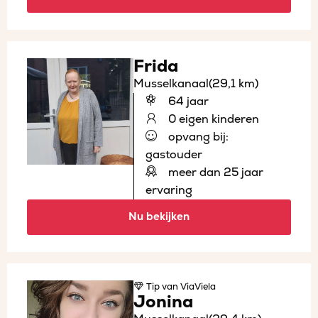
Frida
Musselkanaal
(29,1 km)
64 jaar
0 eigen kinderen
opvang bij:
gastouder
meer dan 25 jaar
ervaring
Nu bekijken
Tip
van ViaViela
Jonina