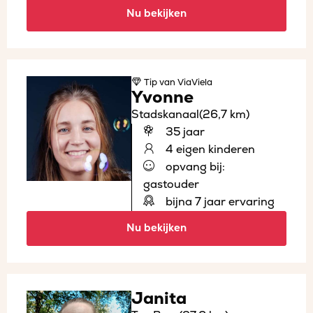
Nu bekijken
Tip
van ViaViela
Yvonne
Stadskanaal
(26,7 km)
35 jaar
4 eigen kinderen
opvang bij:
gastouder
bijna 7 jaar ervaring
Nu bekijken
Janita