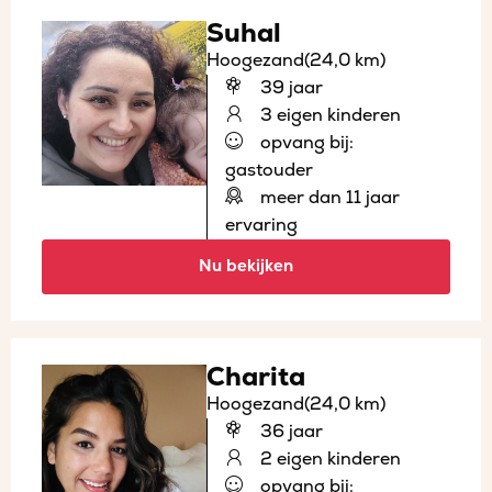
Suhal
Hoogezand
(24,0 km)
39 jaar
3 eigen kinderen
opvang bij:
gastouder
meer dan 11 jaar
ervaring
Nu bekijken
Charita
Hoogezand
(24,0 km)
36 jaar
2 eigen kinderen
opvang bij: