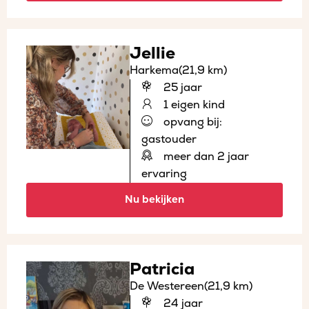
Jellie
Harkema
(21,9 km)
25 jaar
1 eigen kind
opvang bij:
gastouder
meer dan 2 jaar
ervaring
Nu bekijken
Patricia
De Westereen
(21,9 km)
24 jaar