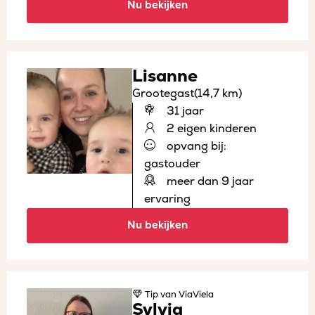
Nu bekijken
Lisanne
Grootegast
(14,7 km)
31 jaar
2 eigen kinderen
opvang bij:
gastouder
meer dan 9 jaar
ervaring
Nu bekijken
Tip
van ViaViela
Sylvia