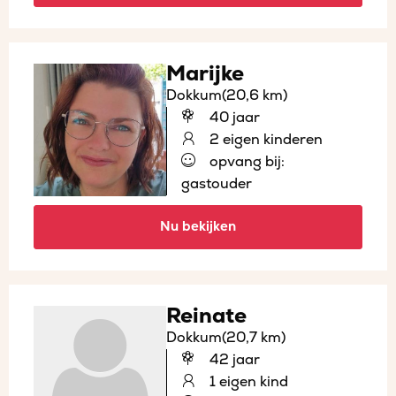
Marijke
Dokkum
(20,6 km)
40 jaar
2 eigen kinderen
opvang bij:
gastouder
Nu bekijken
Reinate
Dokkum
(20,7 km)
42 jaar
1 eigen kind