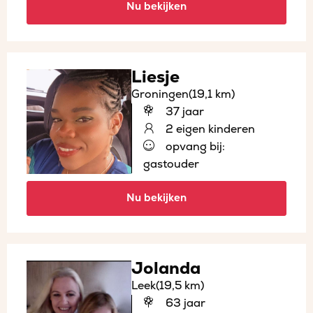
Nu bekijken
Liesje
Groningen
(19,1 km)
37 jaar
2 eigen kinderen
opvang bij:
gastouder
Nu bekijken
Jolanda
Leek
(19,5 km)
63 jaar