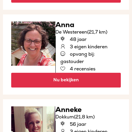
Anna
De Westereen
(21,7 km)
48 jaar
3 eigen kinderen
opvang bij:
gastouder
4 recensies
Nu bekijken
Anneke
Dokkum
(21,8 km)
56 jaar
3 eigen kinderen