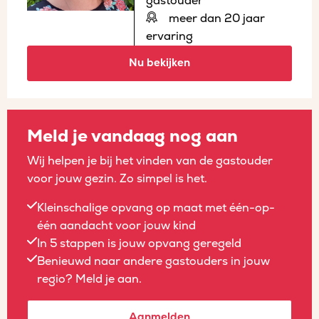
gastouder
meer dan 20 jaar
ervaring
Nu bekijken
Meld je vandaag nog aan
Wij helpen je bij het vinden van de gastouder
voor jouw gezin. Zo simpel is het.
Kleinschalige opvang op maat met één-op-
één aandacht voor jouw kind
In 5 stappen is jouw opvang geregeld
Benieuwd naar andere gastouders in jouw
regio? Meld je aan.
Aanmelden