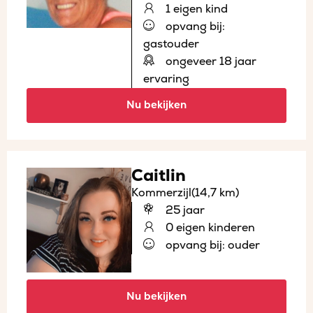
1 eigen kind
opvang bij:
gastouder
ongeveer 18 jaar
ervaring
Nu bekijken
Caitlin
Kommerzijl
(14,7 km)
25 jaar
0 eigen kinderen
opvang bij: ouder
Nu bekijken