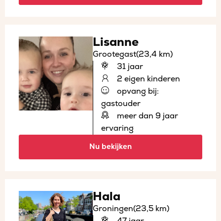
Lisanne
Grootegast
(23,4 km)
31 jaar
2 eigen kinderen
opvang bij:
gastouder
meer dan 9 jaar
ervaring
Nu bekijken
Hala
Groningen
(23,5 km)
47 jaar