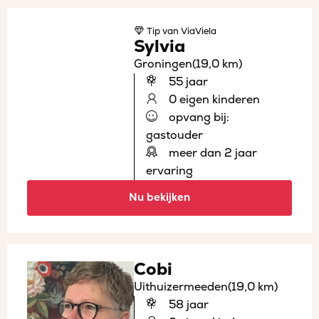
Tip
van ViaViela
Sylvia
Groningen
(19,0 km)
55 jaar
0 eigen kinderen
opvang bij:
gastouder
meer dan 2 jaar
ervaring
Nu bekijken
Cobi
Uithuizermeeden
(19,0 km)
58 jaar