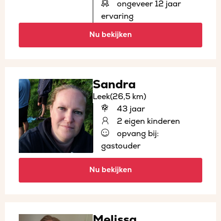
ongeveer 12 jaar
ervaring
Nu bekijken
Sandra
Leek
(26,5 km)
43 jaar
2 eigen kinderen
opvang bij:
gastouder
Nu bekijken
Melissa