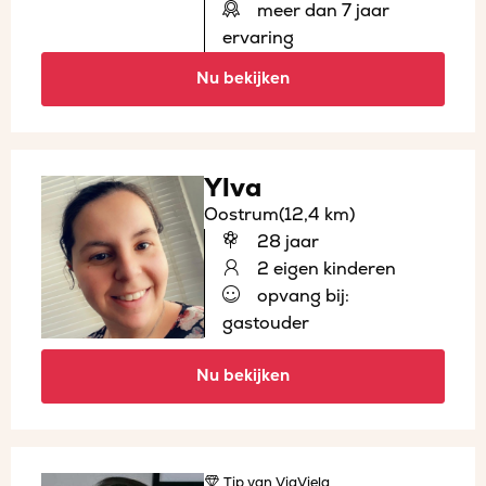
meer dan 7 jaar
ervaring
Nu bekijken
Ylva
Oostrum
(12,4 km)
28 jaar
2 eigen kinderen
opvang bij:
gastouder
Nu bekijken
Tip
van ViaViela