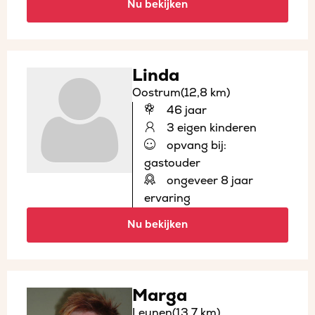
Nu bekijken
Linda
Oostrum
(12,8 km)
46 jaar
3 eigen kinderen
opvang bij:
gastouder
ongeveer 8 jaar
ervaring
Nu bekijken
Marga
Leunen
(13,7 km)