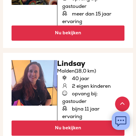
gastouder
meer dan 15 jaar
ervaring
Nu bekijken
Lindsay
Malden
(18,0 km)
40 jaar
2 eigen kinderen
opvang bij:
gastouder
bijna 11 jaar
ervaring
Nu bekijken