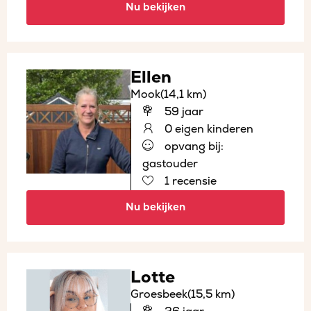
Nu bekijken
Ellen
Mook
(14,1 km)
59 jaar
0 eigen kinderen
opvang bij:
gastouder
1 recensie
Nu bekijken
Lotte
Groesbeek
(15,5 km)