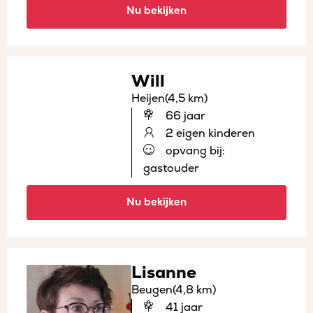
Nu bekijken
Will
Heijen
(4,5 km)
66 jaar
2 eigen kinderen
opvang bij:
gastouder
Nu bekijken
Lisanne
Beugen
(4,8 km)
41 jaar