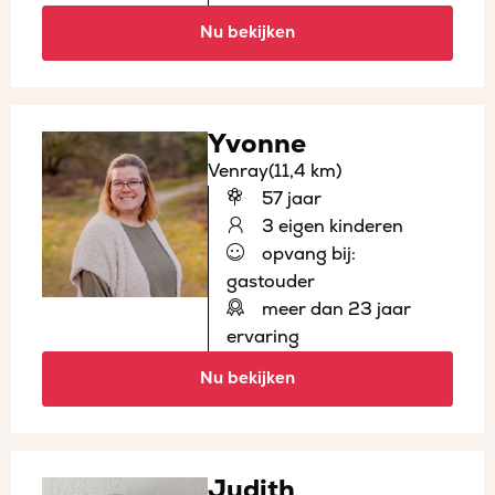
Nu bekijken
Yvonne
Venray
(11,4 km)
57 jaar
3 eigen kinderen
opvang bij:
gastouder
meer dan 23 jaar
ervaring
Nu bekijken
Judith