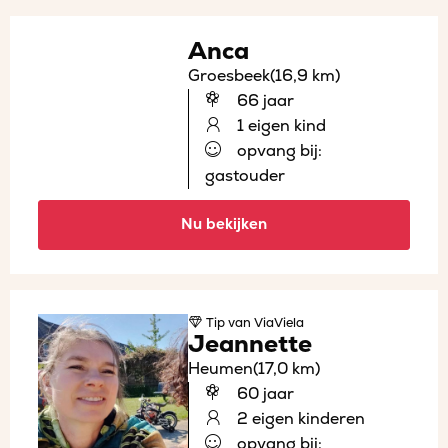
Anca
Groesbeek
(16,9 km)
66 jaar
1 eigen kind
opvang bij:
gastouder
Nu bekijken
Tip
van ViaViela
Jeannette
Heumen
(17,0 km)
60 jaar
2 eigen kinderen
opvang bij: