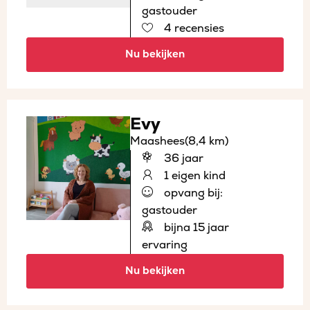
gastouder
4 recensies
Nu bekijken
Evy
Maashees
(8,4 km)
36 jaar
1 eigen kind
opvang bij:
gastouder
bijna 15 jaar
ervaring
Nu bekijken