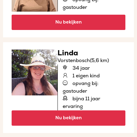
gastouder
Nu bekijken
Linda
Vorstenbosch
(5,6 km)
34 jaar
1 eigen kind
opvang bij:
gastouder
bijna 11 jaar
ervaring
Nu bekijken