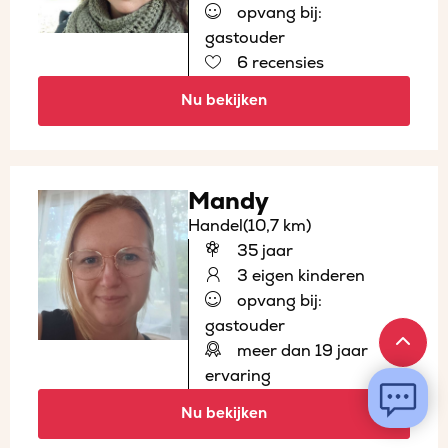
opvang bij:
gastouder
6 recensies
Nu bekijken
Mandy
Handel
(10,7 km)
35 jaar
3 eigen kinderen
opvang bij:
gastouder
meer dan 19 jaar
ervaring
Nu bekijken