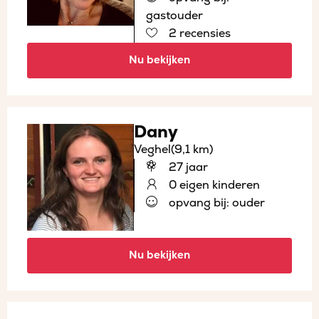
gastouder
2 recensies
Nu bekijken
Dany
Veghel
(9,1 km)
27 jaar
0 eigen kinderen
opvang bij: ouder
Nu bekijken