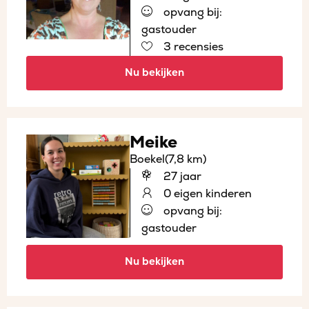
opvang bij:
gastouder
3 recensies
Nu bekijken
Meike
Boekel
(7,8 km)
27 jaar
0 eigen kinderen
opvang bij:
gastouder
Nu bekijken