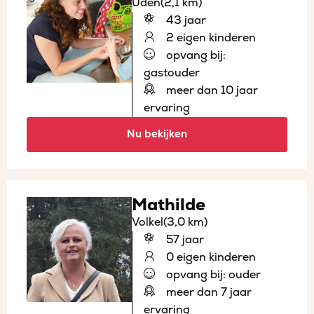
Uden
(2,1 km)
43 jaar
2 eigen kinderen
opvang bij:
gastouder
meer dan 10 jaar
ervaring
Nu bekijken
Mathilde
Volkel
(3,0 km)
57 jaar
0 eigen kinderen
opvang bij: ouder
meer dan 7 jaar
ervaring