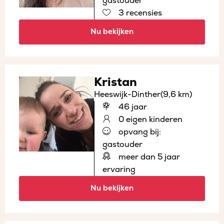
gastouder
3 recensies
Nu bekijken
Kristan
Heeswijk-Dinther
(9,6 km)
46 jaar
0 eigen kinderen
opvang bij:
gastouder
meer dan 5 jaar
ervaring
Nu bekijken