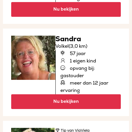
Nu bekijken
Sandra
Volkel
(3,0 km)
57 jaar
1 eigen kind
opvang bij:
gastouder
meer dan 12 jaar
ervaring
Nu bekijken
Tip
van ViaViela