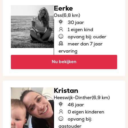
Eerke
Oss
(6,8 km)
30 jaar
1 eigen kind
opvang bij: ouder
meer dan 7 jaar
ervaring
Nu bekijken
Kristan
Heeswijk-Dinther
(6,9 km)
46 jaar
0 eigen kinderen
opvang bij:
gastouder