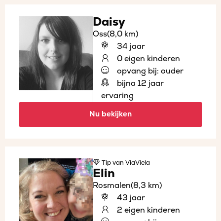
Daisy
Oss
(8,0 km)
34 jaar
0 eigen kinderen
opvang bij: ouder
bijna 12 jaar
ervaring
Nu bekijken
Tip
van ViaViela
Elin
Rosmalen
(8,3 km)
43 jaar
2 eigen kinderen