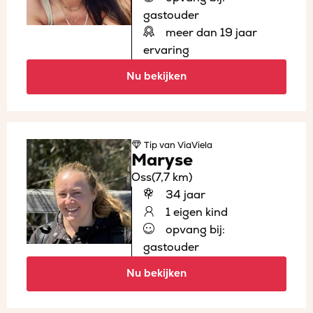
gastouder
meer dan 19 jaar
ervaring
Nu bekijken
Tip
van ViaViela
Maryse
Oss
(7,7 km)
34 jaar
1 eigen kind
opvang bij:
gastouder
Nu bekijken