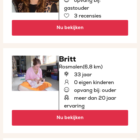
opvang bij:
gastouder
3 recensies
Nu bekijken
Britt
Rosmalen
(6,8 km)
33 jaar
0 eigen kinderen
opvang bij: ouder
meer dan 20 jaar
ervaring
Nu bekijken