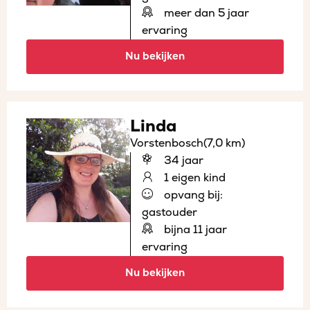
meer dan 5 jaar
ervaring
Nu bekijken
Linda
Vorstenbosch
(7,0 km)
34 jaar
1 eigen kind
opvang bij:
gastouder
bijna 11 jaar
ervaring
Nu bekijken