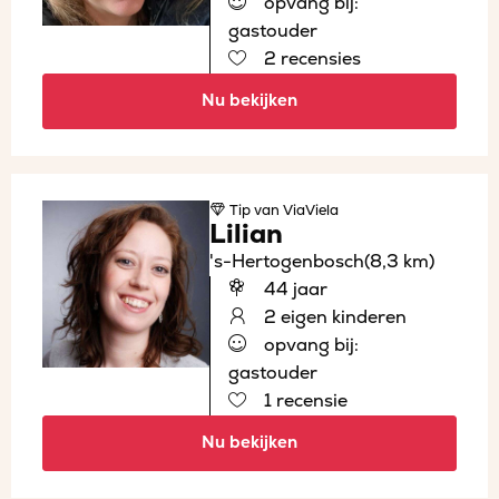
opvang bij:
gastouder
2 recensies
Nu bekijken
Tip
van ViaViela
Lilian
's-Hertogenbosch
(8,3 km)
44 jaar
2 eigen kinderen
opvang bij:
gastouder
1 recensie
Nu bekijken