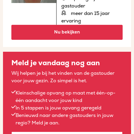
gastouder
meer dan 15 jaar
ervaring
Nu bekijken
Meld je vandaag nog aan
Wij helpen je bij het vinden van de gastouder
voor jouw gezin. Zo simpel is het.
Kleinschalige opvang op maat met één-op-
één aandacht voor jouw kind
In 5 stappen is jouw opvang geregeld
Benieuwd naar andere gastouders in jouw
regio? Meld je aan.