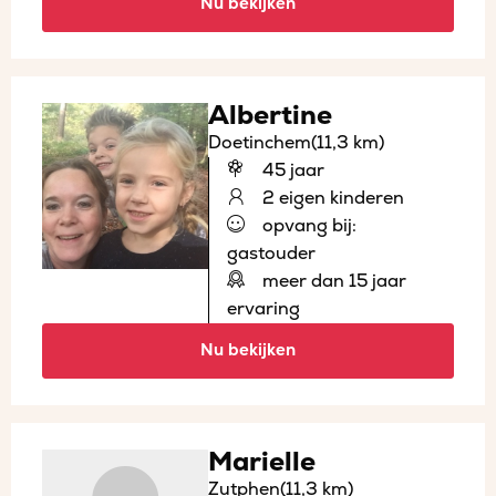
Nu bekijken
Albertine
Doetinchem
(11,3 km)
45 jaar
2 eigen kinderen
opvang bij:
gastouder
meer dan 15 jaar
ervaring
Nu bekijken
Marielle
Zutphen
(11,3 km)