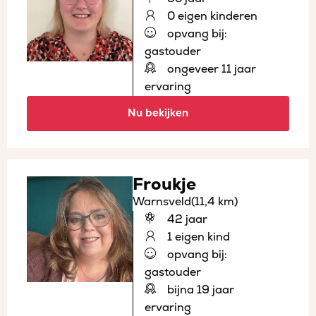
0 eigen kinderen
opvang bij:
gastouder
ongeveer 11 jaar
ervaring
Nu bekijken
Froukje
Warnsveld
(11,4 km)
42 jaar
1 eigen kind
opvang bij:
gastouder
bijna 19 jaar
ervaring