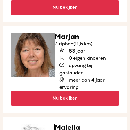
Nu bekijken
Marjan
Zutphen
(11,5 km)
63 jaar
0 eigen kinderen
opvang bij:
gastouder
meer dan 4 jaar
ervaring
Nu bekijken
Majella