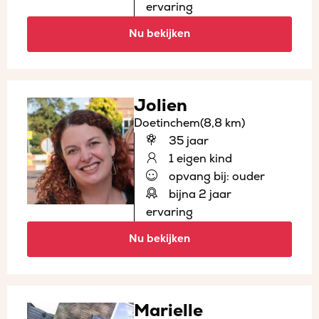
ervaring
Nu bekijken
Jolien
Doetinchem
(8,8 km)
35 jaar
1 eigen kind
opvang bij: ouder
bijna 2 jaar
ervaring
Nu bekijken
Marielle