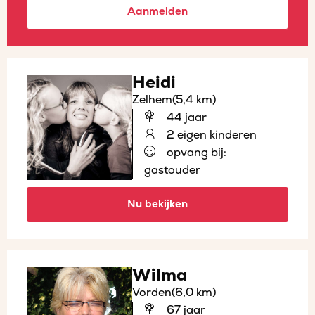
Aanmelden
Heidi
Zelhem
(5,4 km)
44 jaar
2 eigen kinderen
opvang bij:
gastouder
Nu bekijken
Wilma
Vorden
(6,0 km)
67 jaar