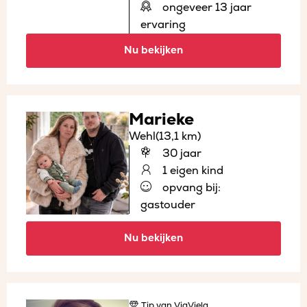
ongeveer 13 jaar
ervaring
Nu bekijken
Marieke
Wehl
(13,1 km)
30 jaar
1 eigen kind
opvang bij:
gastouder
Nu bekijken
Tip
van ViaViela