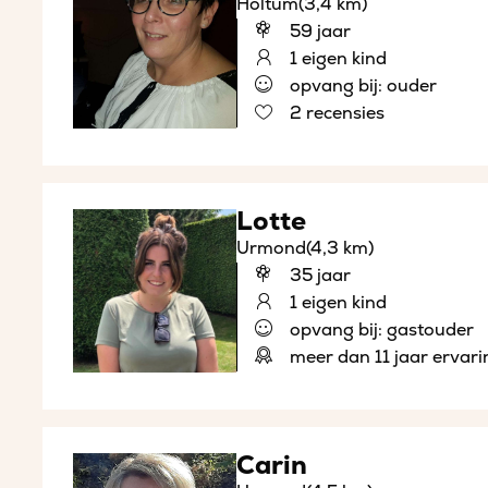
Holtum
(3,4 km)
59 jaar
1 eigen kind
opvang bij: ouder
2 recensies
Lotte
Urmond
(4,3 km)
35 jaar
1 eigen kind
opvang bij: gastouder
meer dan 11 jaar ervari
Carin