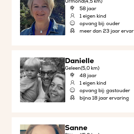
Urmond
(4,5 km)
58 jaar
1 eigen kind
opvang bij: ouder
meer dan 23 jaar ervar
Danielle
Geleen
(5,0 km)
48 jaar
1 eigen kind
opvang bij: gastouder
bijna 18 jaar ervaring
Sanne