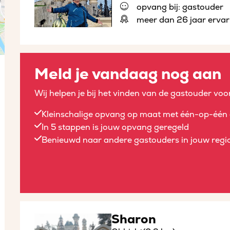
opvang bij: gastouder
meer dan 26 jaar ervar
Meld je vandaag nog aan
Wij helpen je bij het vinden van de gastouder voor
Kleinschalige opvang op maat met één-op-één 
In 5 stappen is jouw opvang geregeld
Benieuwd naar andere gastouders in jouw regio
Sharon