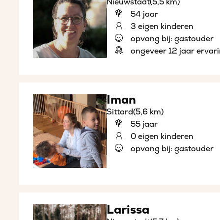
Nieuwstadt
(5,5 km)
54 jaar
3 eigen kinderen
opvang bij: gastouder
ongeveer 12 jaar ervar
Iman
Sittard
(5,6 km)
55 jaar
0 eigen kinderen
opvang bij: gastouder
Larissa