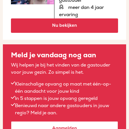
gastouder
meer dan 4 jaar
ervaring
Nu bekijken
Meld je vandaag nog aan
Wij helpen je bij het vinden van de gastouder
voor jouw gezin. Zo simpel is het.
Kleinschalige opvang op maat met één-op-
één aandacht voor jouw kind
In 5 stappen is jouw opvang geregeld
Benieuwd naar andere gastouders in jouw
regio? Meld je aan.
Aanmelden