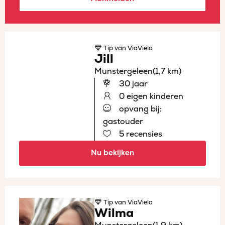
Tip
van ViaViela
Jill
Munstergeleen
(1,7 km)
30 jaar
0 eigen kinderen
opvang bij:
gastouder
5 recensies
Nu bekijken
Tip
van ViaViela
Wilma