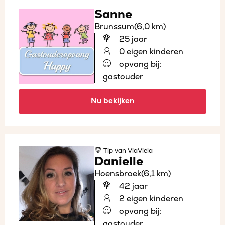
Sanne
Brunssum
(6,0 km)
25 jaar
0 eigen kinderen
opvang bij:
gastouder
Nu bekijken
Tip
van ViaViela
Danielle
Hoensbroek
(6,1 km)
42 jaar
2 eigen kinderen
opvang bij:
gastouder