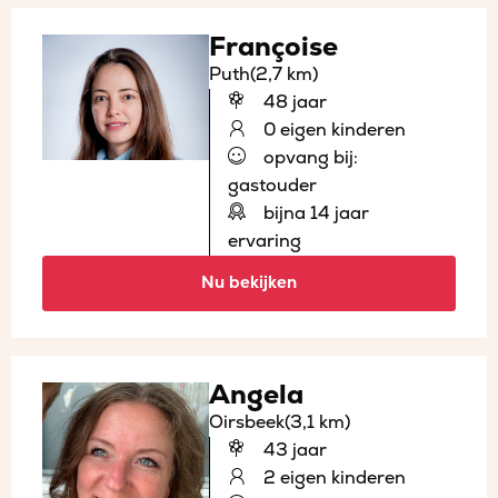
Françoise
Puth
(2,7 km)
48 jaar
0 eigen kinderen
opvang bij:
gastouder
bijna 14 jaar
ervaring
Nu bekijken
Angela
Oirsbeek
(3,1 km)
43 jaar
2 eigen kinderen