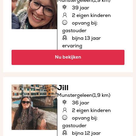
Munstergeleen
(1,9 km)
39 jaar
2 eigen kinderen
opvang bij:
gastouder
bijna 13 jaar
ervaring
Nu bekijken
Jill
Munstergeleen
(1,9 km)
36 jaar
2 eigen kinderen
opvang bij:
gastouder
bijna 12 jaar