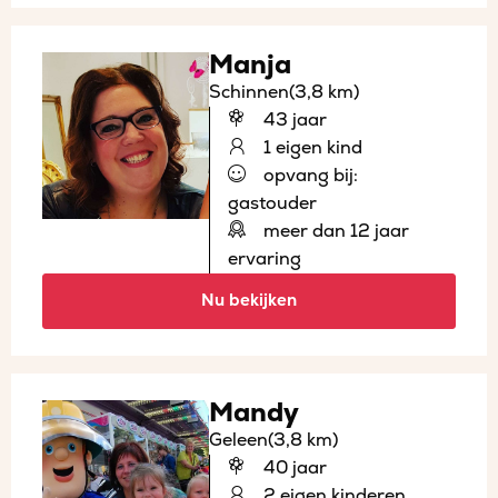
Manja
Schinnen
(3,8 km)
43 jaar
1 eigen kind
opvang bij:
gastouder
meer dan 12 jaar
ervaring
Nu bekijken
Mandy
Geleen
(3,8 km)
40 jaar
2 eigen kinderen