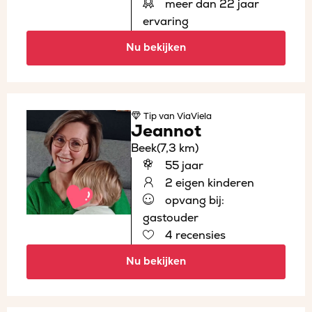
meer dan 22 jaar
ervaring
Nu bekijken
Tip
van ViaViela
Jeannot
Beek
(7,3 km)
55 jaar
2 eigen kinderen
opvang bij:
gastouder
4 recensies
Nu bekijken