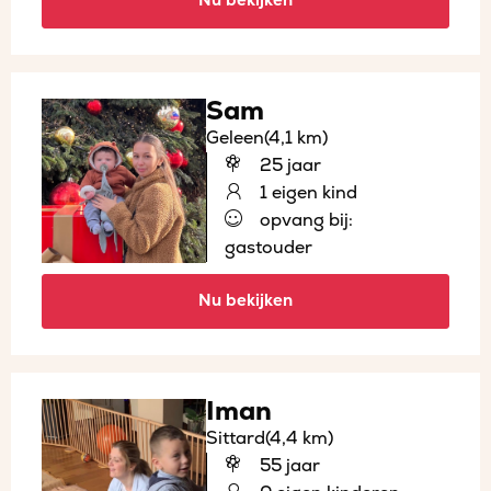
Nu bekijken
Sam
Geleen
(4,1 km)
25 jaar
1 eigen kind
opvang bij:
gastouder
Nu bekijken
Iman
Sittard
(4,4 km)
55 jaar