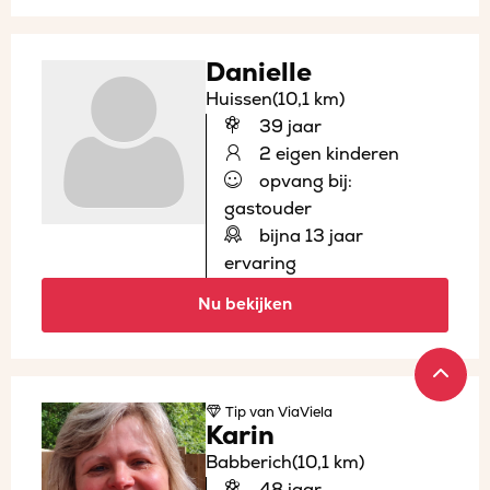
Danielle
Huissen
(10,1 km)
39 jaar
2 eigen kinderen
opvang bij:
gastouder
bijna 13 jaar
ervaring
Nu bekijken
Tip
van ViaViela
Karin
Babberich
(10,1 km)
48 jaar