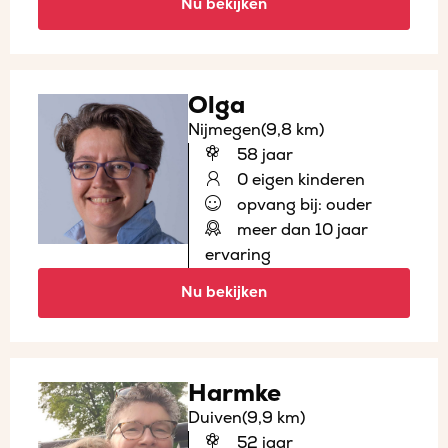
Nu bekijken
Olga
Nijmegen
(9,8 km)
58 jaar
0 eigen kinderen
opvang bij: ouder
meer dan 10 jaar
ervaring
Nu bekijken
Harmke
Duiven
(9,9 km)
52 jaar