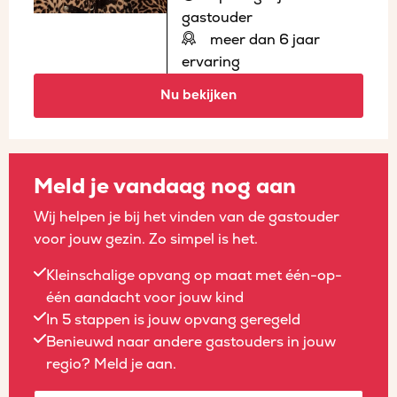
gastouder
meer dan 6 jaar
ervaring
Nu bekijken
Meld je vandaag nog aan
Wij helpen je bij het vinden van de gastouder
voor jouw gezin. Zo simpel is het.
Kleinschalige opvang op maat met één-op-
één aandacht voor jouw kind
In 5 stappen is jouw opvang geregeld
Benieuwd naar andere gastouders in jouw
regio? Meld je aan.