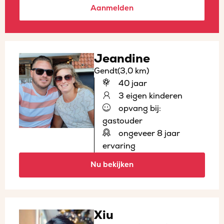
Aanmelden
Jeandine
Gendt
(3,0 km)
40 jaar
3 eigen kinderen
opvang bij:
gastouder
ongeveer 8 jaar
ervaring
Nu bekijken
Xiu