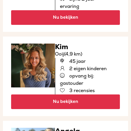
ervaring
Nu bekijken
Kim
Ooij
(4,9 km)
45 jaar
2 eigen kinderen
opvang bij:
gastouder
3 recensies
Nu bekijken