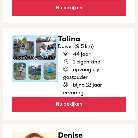
Nu bekijken
Talina
Duiven
(9,5 km)
44 jaar
1 eigen kind
opvang bij:
gastouder
bijna 12 jaar
ervaring
Nu bekijken
Denise