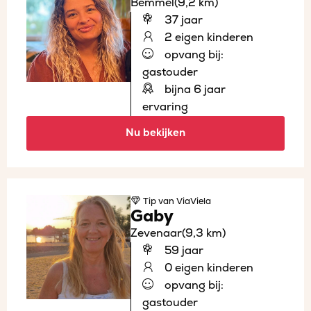
Bemmel
(9,2 km)
37 jaar
2 eigen kinderen
opvang bij:
gastouder
bijna 6 jaar
ervaring
Nu bekijken
Tip
van ViaViela
Gaby
Zevenaar
(9,3 km)
59 jaar
0 eigen kinderen
opvang bij:
gastouder