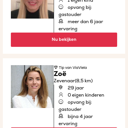
1 eigen kind
opvang bij:
gastouder
meer dan 6 jaar
ervaring
Nu bekijken
Tip
van ViaViela
Zoë
Zevenaar
(8,5 km)
29 jaar
0 eigen kinderen
opvang bij:
gastouder
bijna 4 jaar
ervaring