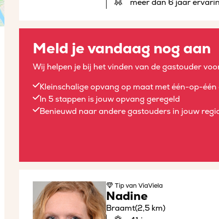
meer dan 6 jaar ervari
Meld je vandaag nog aan
Wij helpen je bij het vinden van de gastouder voor
Kleinschalige opvang op maat met één-op-één 
In 5 stappen is jouw opvang geregeld
Benieuwd naar andere gastouders in jouw regio
Tip
van ViaViela
Nadine
Braamt
(2,5 km)