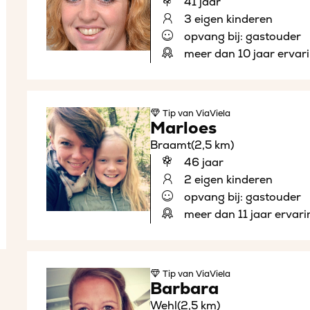
41 jaar
3 eigen kinderen
opvang bij: gastouder
meer dan 10 jaar ervar
Tip
van ViaViela
Marloes
Braamt
(2,5 km)
46 jaar
2 eigen kinderen
opvang bij: gastouder
meer dan 11 jaar ervari
Tip
van ViaViela
Barbara
Wehl
(2,5 km)