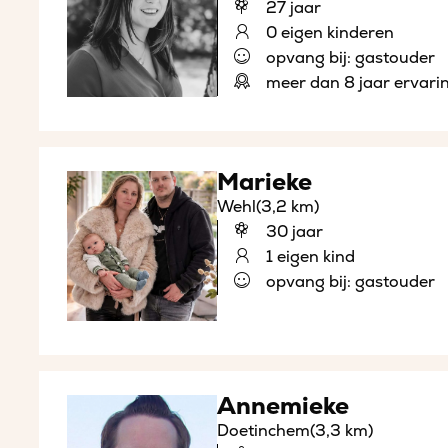
27 jaar
0 eigen kinderen
opvang bij: gastouder
meer dan 8 jaar ervari
Marieke
Wehl
(3,2 km)
30 jaar
1 eigen kind
opvang bij: gastouder
Annemieke
Doetinchem
(3,3 km)