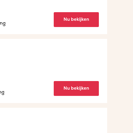
Nu bekijken
ing
Nu bekijken
ng