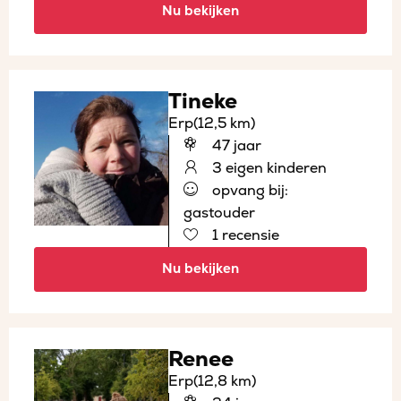
Nu bekijken
Tineke
Erp
(12,5 km)
47 jaar
3 eigen kinderen
opvang bij:
gastouder
1 recensie
Nu bekijken
Renee
Erp
(12,8 km)