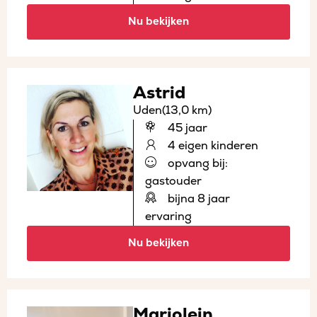
Nu bekijken
Astrid
Uden
(13,0 km)
45 jaar
4 eigen kinderen
opvang bij:
gastouder
bijna 8 jaar
ervaring
Nu bekijken
Marjolein