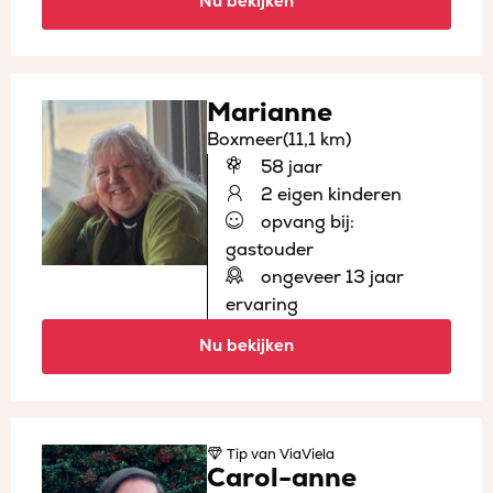
Nu bekijken
Marianne
Boxmeer
(11,1 km)
58 jaar
2 eigen kinderen
opvang bij:
gastouder
ongeveer 13 jaar
ervaring
Nu bekijken
Tip
van ViaViela
Carol-anne