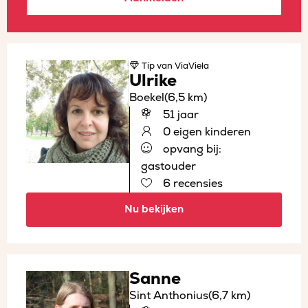
Tip
van ViaViela
Ulrike
Boekel
(6,5 km)
51 jaar
0 eigen kinderen
opvang bij:
gastouder
6 recensies
Nu bekijken
Sanne
Sint Anthonius
(6,7 km)