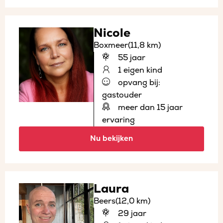
Nicole
Boxmeer
(11,8 km)
55 jaar
1 eigen kind
opvang bij:
gastouder
meer dan 15 jaar
ervaring
Nu bekijken
Laura
Beers
(12,0 km)
29 jaar