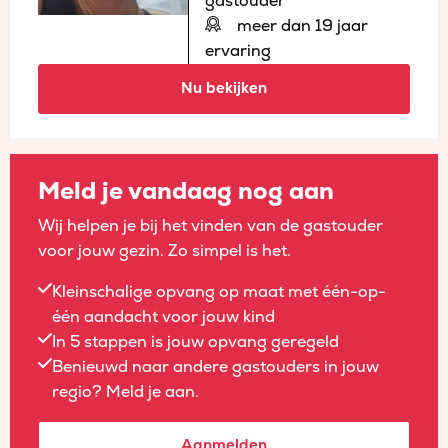
gastouder
meer dan 19 jaar
ervaring
Nu bekijken
Meld je vandaag nog aan
Wij helpen je bij het vinden van de gastouder
voor jouw gezin. Zo simpel is het.
Kleinschalige opvang op maat met één-op-
één aandacht voor jouw kind
In 5 stappen is jouw opvang geregeld
Benieuwd naar andere gastouders in jouw
regio? Meld je aan.
Aanmelden