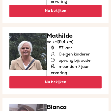
ervaring
Nu bekijken
Mathilde
Volkel
(9,4 km)
57 jaar
0 eigen kinderen
opvang bij: ouder
meer dan 7 jaar
ervaring
Nu bekijken
Bianca