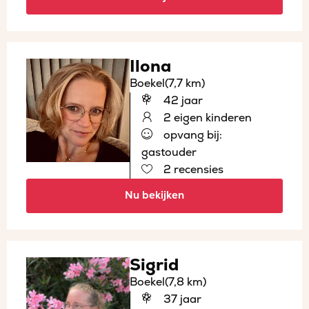
Ilona
Boekel
(7,7 km)
42 jaar
2 eigen kinderen
opvang bij:
gastouder
2 recensies
Nu bekijken
Sigrid
Boekel
(7,8 km)
37 jaar