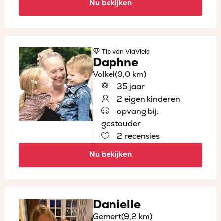
Nu bekijken
Tip
van ViaViela
Daphne
Volkel
(9,0 km)
35 jaar
2 eigen kinderen
opvang bij:
gastouder
2 recensies
Nu bekijken
Danielle
Gemert
(9,2 km)