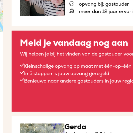
opvang bij: gastouder
meer dan 12 jaar ervar
Meld je vandaag nog aan
Wij helpen je bij het vinden van de gastouder voor
Kleinschalige opvang op maat met één-op-één 
In 5 stappen is jouw opvang geregeld
Benieuwd naar andere gastouders in jouw regio
Gerda