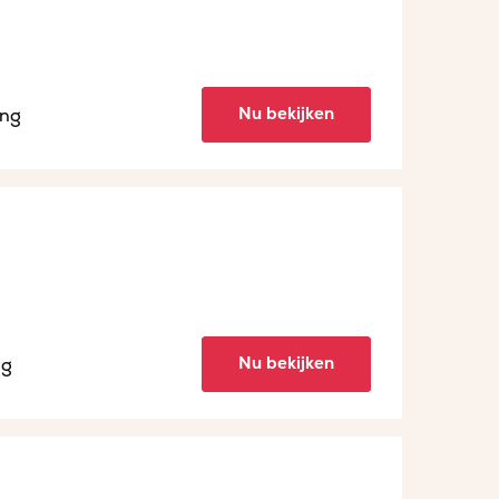
Nu bekijken
ing
Nu bekijken
ng