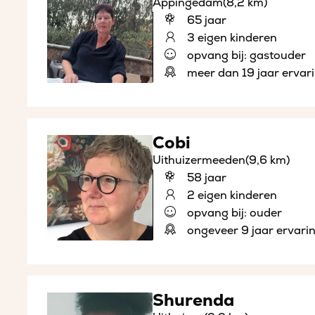
Appingedam
(8,2 km)
65 jaar
3 eigen kinderen
opvang bij: gastouder
meer dan 19 jaar ervar
Cobi
Uithuizermeeden
(9,6 km)
58 jaar
2 eigen kinderen
opvang bij: ouder
ongeveer 9 jaar ervari
Shurenda