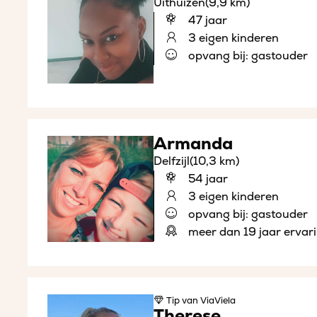
Uithuizen
(9,9 km)
47 jaar
3 eigen kinderen
opvang bij: gastouder
Armanda
Delfzijl
(10,3 km)
54 jaar
3 eigen kinderen
opvang bij: gastouder
meer dan 19 jaar ervar
Tip
van ViaViela
Therese