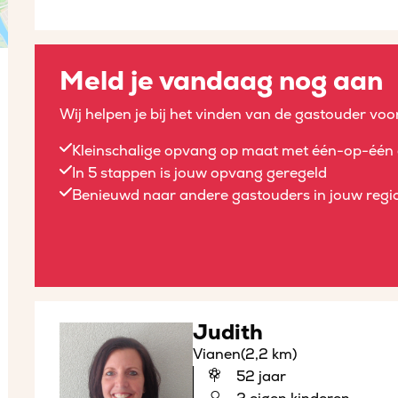
Meld je vandaag nog aan
Wij helpen je bij het vinden van de gastouder voor
Kleinschalige opvang op maat met één-op-één 
In 5 stappen is jouw opvang geregeld
Benieuwd naar andere gastouders in jouw regio
Judith
Vianen
(2,2 km)
52 jaar