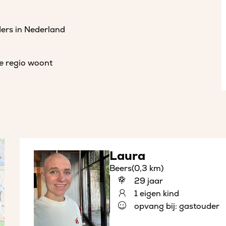
ders in Nederland
de regio woont
Laura
Beers
(0,3 km)
29 jaar
1 eigen kind
opvang bij: gastouder