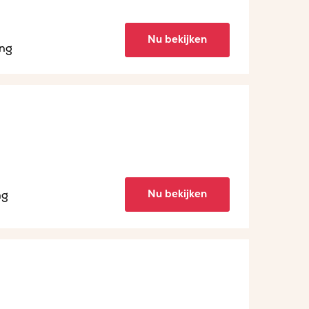
Nu bekijken
ing
Nu bekijken
ng