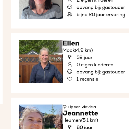
2 eigen kinderen
opvang bij: gastouder
bijna 20 jaar ervaring
Ellen
Mook
(4,9 km)
59 jaar
0 eigen kinderen
opvang bij: gastouder
1 recensie
Tip
van ViaViela
Jeannette
Heumen
(5,1 km)
60 jaar