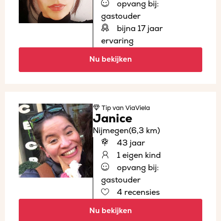
opvang bij:
gastouder
bijna 17 jaar
ervaring
Nu bekijken
Tip
van ViaViela
Janice
Nijmegen
(6,3 km)
43 jaar
1 eigen kind
opvang bij:
gastouder
4 recensies
Nu bekijken