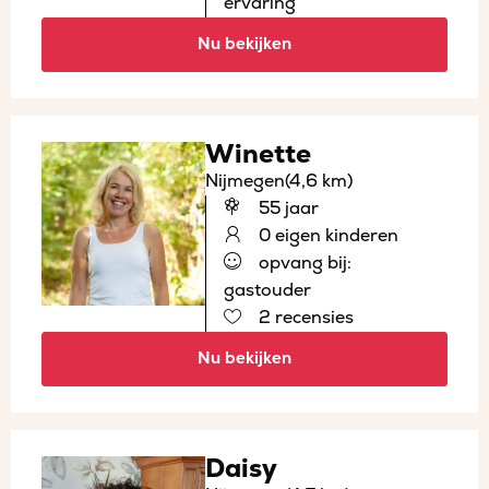
ervaring
Nu bekijken
Winette
Nijmegen
(4,6 km)
55 jaar
0 eigen kinderen
opvang bij:
gastouder
2 recensies
Nu bekijken
Daisy