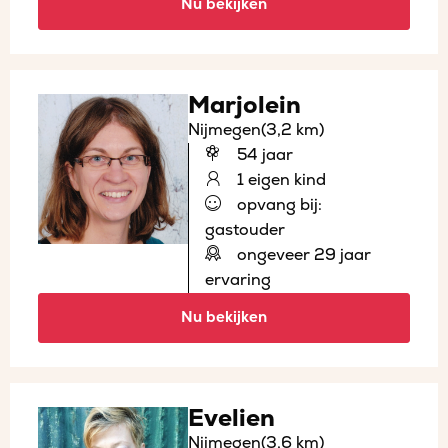
Nu bekijken
Marjolein
Nijmegen
(3,2 km)
54 jaar
1 eigen kind
opvang bij:
gastouder
ongeveer 29 jaar
ervaring
Nu bekijken
Evelien
Nijmegen
(3,6 km)