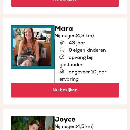
Mara
Nijmegen
(4,3 km)
43 jaar
0 eigen kinderen
opvang bij:
gastouder
ongeveer 10 jaar
ervaring
Nu bekijken
Joyce
Nijmegen
(4,5 km)