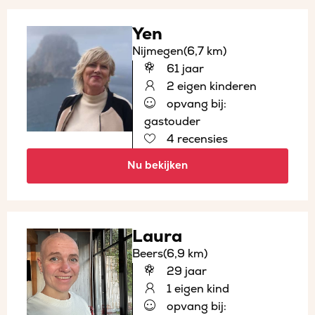
Yen
Nijmegen
(6,7 km)
61 jaar
2 eigen kinderen
opvang bij:
gastouder
4 recensies
Nu bekijken
Laura
Beers
(6,9 km)
29 jaar
1 eigen kind
opvang bij: