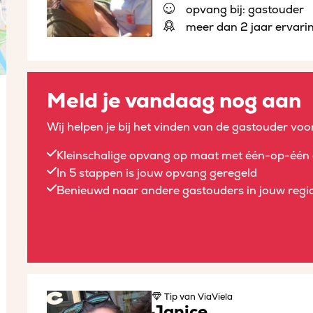
opvang bij: gastouder
meer dan 2 jaar ervari
Meld je vandaag nog aan
Wij helpen je bij het vinden van de gastouder voor
Kleinschalige opvang op maat met één-op-één 
In 5 stappen is jouw opvang geregeld
Benieuwd naar andere gastouders in jouw regio
Tip
van ViaViela
Janice