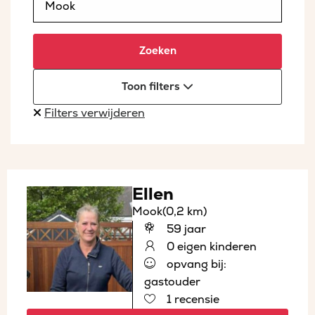
Zoeken
Toon filters
Filters verwijderen
Ellen
Mook
(0,2 km)
59 jaar
0 eigen kinderen
opvang bij:
gastouder
1 recensie