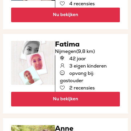
4 recensies
Nu bekijken
Fatima
Nijmegen
(9,8 km)
42 jaar
3 eigen kinderen
opvang bij:
gastouder
2 recensies
Nu bekijken
Anne