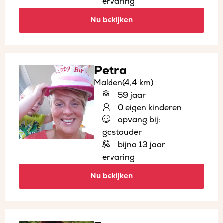
ervaring
Nu bekijken
Petra
Malden
(4,4 km)
59 jaar
0 eigen kinderen
opvang bij:
gastouder
bijna 13 jaar
ervaring
Nu bekijken