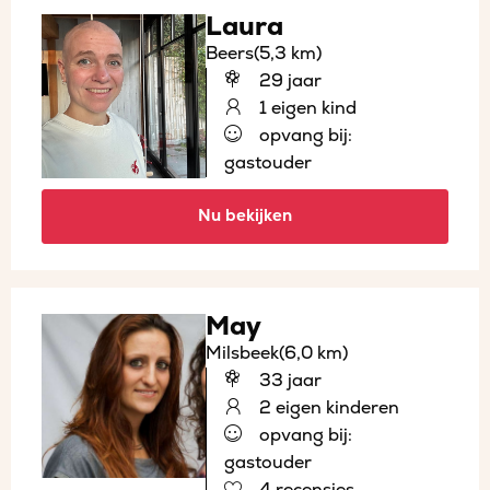
Laura
Beers
(5,3 km)
29 jaar
1 eigen kind
opvang bij:
gastouder
Nu bekijken
May
Milsbeek
(6,0 km)
33 jaar
2 eigen kinderen
opvang bij:
gastouder
4 recensies