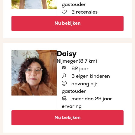
gastouder
2 recensies
Nu bekijken
Daisy
Nijmegen
(8,7 km)
62 jaar
3 eigen kinderen
opvang bij:
gastouder
meer dan 29 jaar
ervaring
Nu bekijken