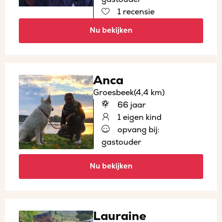
1 recensie
Nu bekijken
Anca
Groesbeek
(4,4 km)
66 jaar
1 eigen kind
opvang bij:
gastouder
Nu bekijken
Lauraine